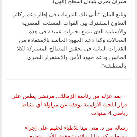
طيران بحرى بتبادل أسطح (الهل).
وتابع البيان: “تأتى تلك التدريبات فى إطار دعم ركائز
التعاون المشترك بين القوات المسلحة المصرية
والأسبانية الذى يتمتع بخبرات عميقة فى هذه
المجالات وكذا دعم الجهود الخاصة بالإستفادة من
القدرات الثنائية فى تحقيق المصالح المشتركة لكلا
الجانبين ودعم جهود الأمن والإستقرار البحرى
بالمنطـقـة”.
←
بعد عزله من رئاسة الزمالك.. مرتضى يطعن على
قرار اللجنة الأولمبية بوقفه عن مزاولة أي نشاط
رياضي 4 سنوات
رسالة من د. منى مينا للأطباء لحثهم على إجراء
مسحات كورونا لزملائهم: حقوق الأسر بتضيع..