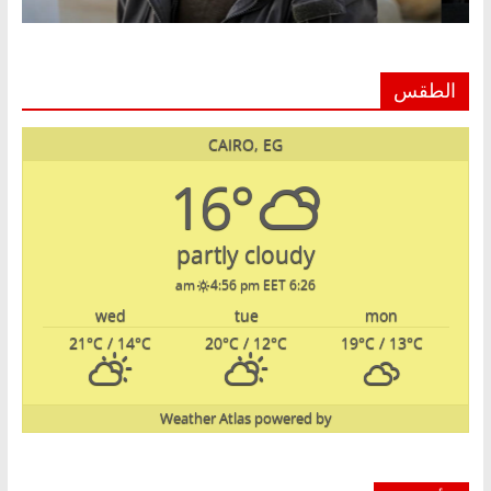
الطقس
CAIRO, EG
16°
partly cloudy
4:56 pm EET
6:26 am
wed
tue
mon
21
°C
/ 14
°C
20
°C
/ 12
°C
19
°C
/ 13
°C
Weather Atlas
powered by