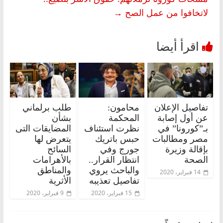
لاتخافوا من عمل الصح
→
تفاصيل الإعلان
محامون:
طلب برلماني
عن أول إصابة
المحكمة
بشأن
بـ”كورونا” في
نظرت استئناف
المضايقات التى
مصر ومطالبات
حبس باتريك
يتعرض لها
بإقالة وزيرة
جورج وفي
السائح
الصحة
انتظار القرار..
بالأهرامات
والباحث يروي
والمناطق
14 فبراير، 2020
تفاصيل تعذيبه
الأثرية
15 فبراير، 2020
9 فبراير، 2020