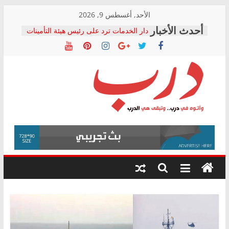
Skip
الأحد, أغسطس 9, 2026
to
دار الخدمات ترد على رئيس هيئة التأمينات
content
بعد مؤتمره الصحفي: إنكار الأزمة لا ينهي
معاناة أصحاب المعاشات.. ونطالب بكشف
الشركة المنفذة
فرحات سليمان يكتب: القطاع الصحي إلى
أين؟
حزب التحالف الشعبي يطلق لجنة “الحق
درب
في الصحة” بالإسكندرية لرصد الانتهاكات
ودعم المرضى
صور .. اعتماد الرسومات النهائية للقرار
وأتوه
الوزاري لمدينة الصحفيين.. وانتهاء أعمال
في
إنشاء المبنى الإداري
درب..
المجلس القومي لحقوق الإنسان يعلن
وتبقى
متابعة قضية الدكتور محمد زهران.. ويؤكد:
هي
قرينة البراءة وضمانات المحاكمة العادلة
حق أصيل
الدرب