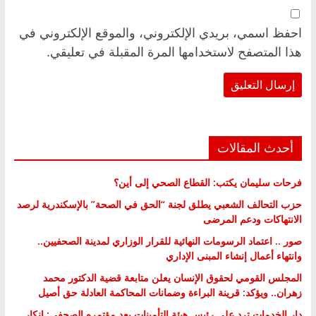
احفظ اسمي، بريدي الإلكتروني، والموقع الإلكتروني في
هذا المتصفح لاستخدامها المرة المقبلة في تعليقي.
أحدث المقالات
فرحات سليمان يكتب: القطاع الصحي إلى أين؟
حزب التحالف الشعبي يطلق لجنة “الحق في الصحة” بالإسكندرية لرصد
الانتهاكات ودعم المرضى
صور .. اعتماد الرسومات النهائية للقرار الوزاري لمدينة الصحفيين..
وانتهاء أعمال إنشاء المبنى الإداري
المجلس القومي لحقوق الإنسان يعلن متابعة قضية الدكتور محمد
زهران.. ويؤكد: قرينة البراءة وضمانات المحاكمة العادلة حق أصيل
دار الخدمات ترد على رئيس هيئة التأمينات بعد مؤتمره الصحفي: إنكار