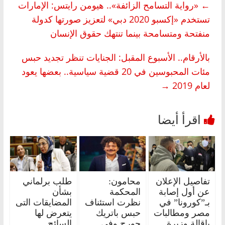
←
«رواية التسامح الزائفة».. هيومن رايتس: الإمارات
تستخدم «إكسبو 2020 دبي» لتعزيز صورتها كدولة
منفتحة ومتسامحة بينما تنتهك حقوق الإنسان
بالأرقام.. الأسبوع المقبل: الجنايات تنظر تجديد حبس
مئات المحبوسين في 20 قضية سياسية.. بعضها يعود
لعام 2019
→
تفاصيل الإعلان
محامون:
طلب برلماني
عن أول إصابة
المحكمة
بشأن
بـ”كورونا” في
نظرت استئناف
المضايقات التى
مصر ومطالبات
حبس باتريك
يتعرض لها
بإقالة وزيرة
جورج وفي
السائح