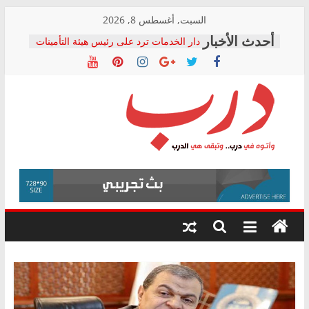
Skip
السبت, أغسطس 8, 2026
to
دار الخدمات ترد على رئيس هيئة التأمينات
content
بعد مؤتمره الصحفي: إنكار الأزمة لا ينهي
معاناة أصحاب المعاشات.. ونطالب بكشف
الشركة المنفذة
فرحات سليمان يكتب: القطاع الصحي إلى
أين؟
حزب التحالف الشعبي يطلق لجنة “الحق
درب
في الصحة” بالإسكندرية لرصد الانتهاكات
ودعم المرضى
صور .. اعتماد الرسومات النهائية للقرار
وأتوه
الوزاري لمدينة الصحفيين.. وانتهاء أعمال
في
إنشاء المبنى الإداري
درب..
المجلس القومي لحقوق الإنسان يعلن
وتبقى
متابعة قضية الدكتور محمد زهران.. ويؤكد:
هي
قرينة البراءة وضمانات المحاكمة العادلة
حق أصيل
الدرب