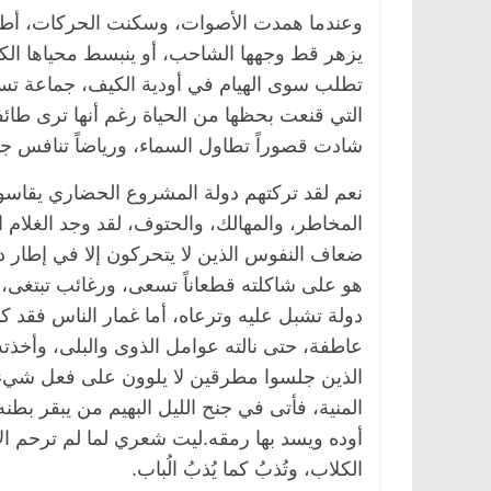
وعندما همدت الأصوات، وسكنت الحركات، أطلق
يزهر قط وجهها الشاحب، أو ينبسط محياها الكئي
تطلب سوى الهيام في أودية الكيف، جماعة تست
التي قنعت بحظها من الحياة رغم أنها ترى طائ
شادت قصوراً تطاول السماء، ورياضاً تنافس جنة
نعم لقد تركتهم دولة المشروع الحضاري يقاسون
المخاطر، والمهالك، والحتوف، لقد وجد الغلام
ضعاف النفوس الذين لا يتحركون إلا في إطار د
هو على شاكلته قطعاناً تسعى، ورغائب تبتغى، 
ية
مصر
ناس وناس
الرئيسية
مصر
ناس وناس
دولة تشبل عليه وترعاه، أما غمار الناس فقد ك
الخالق فاروق.. خبير اقتصادي
في ذكرى رحيله.. د. نور 
عاطفة، حتى نالته عوامل الذوى والبلى، وأخذ
بذكرى ميلاده وحيداً على أبواب
قانوني دافع عن قضايا ال
للحرية (بروفايل)
الذين جلسوا مطرقين لا يلوون على فعل شيء
26 يناير، 2026
المنية، فأتى في جنح الليل البهيم من يبقر بط
أوده ويسد بها رمقه.ليت شعري لما لم ترحم الإنق
الكلاب، وتُذبُ كما يُذبُ الُباب.