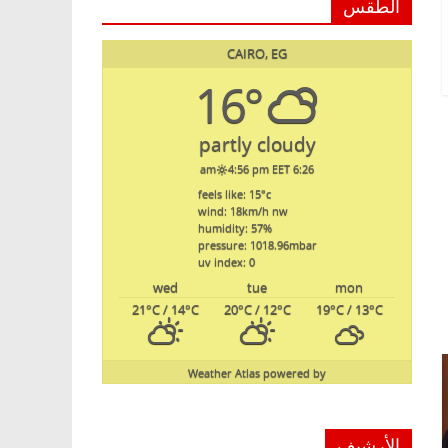
الطقس
CAIRO, EG
16°
partly cloudy
4:56 pm EET
6:26 am
feels like: 15
°c
wind: 18
km/h
nw
humidity: 57
%
pressure: 1018.96
mbar
uv index: 0
wed
tue
mon
21
°C
/ 14
°C
20
°C
/ 12
°C
19
°C
/ 13
°C
Weather Atlas
powered by
الأرشيف