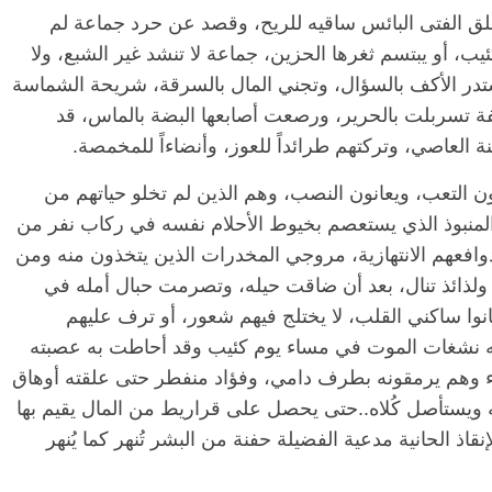
 الفتى البائس ساقيه للريح، وقصد عن حرد جماعة لم
ب، أو يبتسم ثغرها الحزين، جماعة لا تنشد غير الشبع، ولا
در الأكف بالسؤال، وتجني المال بالسرقة، شريحة الشماسة
فة تسربلت بالحرير، ورصعت أصابعها البضة بالماس، قد
 العاصي، وتركتهم طرائداً للعوز، وأنضاءاً للمخمصة.
 التعب، ويعانون النصب، وهم الذين لم تخلو حياتهم من
 المنبوذ الذي يستعصم بخيوط الأحلام نفسه في ركاب نفر من
وافعهم الانتهازية، مروجي المخدرات الذين يتخذون منه ومن
الرئيسية
مصر
ناس وناس
ولذائذ تنال، بعد أن ضاقت حيله، وتصرمت حبال أمله في
مقعد شاغر على مائدة الإفطار.. يحيى
م
انوا ساكني القلب، لا يختلج فيهم شعور، أو ترف عليهم
فرحات فقيه
حسين عبدالهادي فارس مقاومة
ر
ته نشغات الموت في مساء يوم كئيب وقد أحاطت به عصبته
وطن وانحاز
الخصخصة الذي دافع عن المال العام
ا
(بروفايل)
الحبا
 وهم يرمقونه بطرف دامي، وفؤاد منفطر حتى علقته أوهاق
21 فبراير، 2026
نه ويستأصل كُلاه..حتى يحصل على قراريط من المال يقيم بها
اذ الحانية مدعية الفضيلة حفنة من البشر تُنهر كما يُنهر