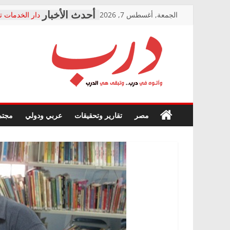
Skip
الجمعة, أغسطس 7, 2026
دار الخدمات ت
to
بعد مؤتمره الص
معاناة أصحاب
content
الشركة المنفذ
فرحات سليمان
درب
أين؟
حزب التحالف 
في الصحة” بال
وأتوه
ودعم المرضى
صور .. اعتماد 
في
مصر
تقارير وتحقيقات
عربي ودولي
مجتم
الوزاري لمدينة
درب..
إنشاء المبنى ا
وتبقى
المجلس القوم
هي
متابعة قضية ا
الدرب
قرينة البراءة 
حق أصيل