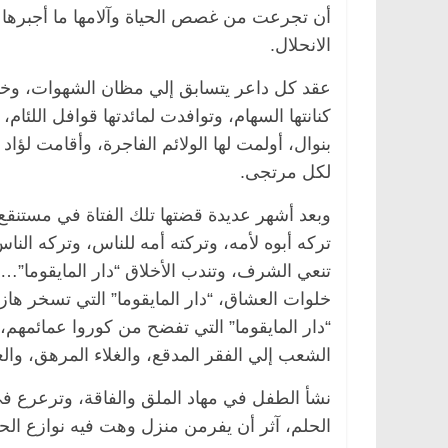
أن تجرعت من غصص الحياة وآلامها ما أجبرها أ
الانحلال.
عقد كل داعر يتسابق إلي مظان الشهوات، وخبي
كنانتها السهام، وتوافدت لمائدتها قوافل اللئام،
بنوال، أولمت لها الولائم الفاجرة، وأقامت لؤاد
لكل مرتجى.
وبعد أشهر عديدة قضتها تلك الفتاة في مستنقع
تركه أبوه لأمه، وتركته أمه للناس، وتركه النا
تنعي الشرف، وتندب الأخلاق “دار المايقوما”…الد
خلوات العشاق، “دار المايقوما” التي تسخر 
“دار المايقوما” التي تفضح من كوروا عمائمهم
الشعب إلي الفقر المدقع، والغلاء المرهق، و
نشأ الطفل في مهاد الملق والفاقة، وترعرع ف
الحلم، آثر أن يفرمن منزل وهت فيه نوازع الحي