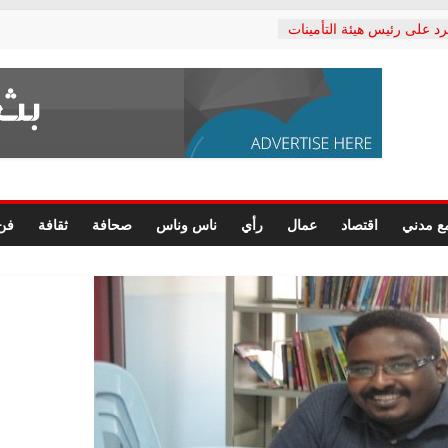
رد على رئيس هيئة التأمينات
حفي: إنكار الأزمة لا ينهي
 المعاشات.. ونطالب بكشف
ة
 يكتب: القطاع الصحي إلى
الشعبي يطلق لجنة “الحق
إسكندرية لرصد الانتهاكات
الرسومات النهائية للقرار
ع مدني
اقتصاد
عمال
رأي
ناس وناس
صحافة
ثقافة
فن
 الصحفيين.. وانتهاء أعمال
لإداري
ي لحقوق الإنسان يعلن
لدكتور محمد زهران.. ويؤكد:
وضمانات المحاكمة العادلة