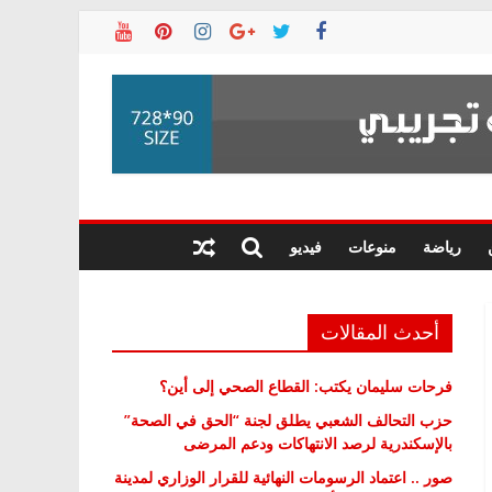
رياضة
منوعات
فيديو
أحدث المقالات
فرحات سليمان يكتب: القطاع الصحي إلى أين؟
حزب التحالف الشعبي يطلق لجنة “الحق في الصحة”
بالإسكندرية لرصد الانتهاكات ودعم المرضى
صور .. اعتماد الرسومات النهائية للقرار الوزاري لمدينة