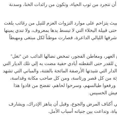
ن تتجرد من ثوب الحياء، وتكون من رائدات الخنا، وسدنة
ث يتزاحم على موارد النزوات العزم للنيل من رغائب بلغت
 حتى قبيلة البخلاء التي لا تبسط يدها بمعروف، ولا تندي يمينها
 شرفها الليالي الداعرة، فصارت موطناً لكل مبتغى ومهبطاً
 العهر، ومعاطن الفجور، تمخض نضالها الدائب عن “نغل”
س للقدر حتى التقطته أيادي حفية مضت به إلي تلك الديار التي
ار التي شيدتها الأرصفة المائجة بالفتنة، والمباني التي تشهد
هازئة من كل قصر ورئاسة، ومن كل صاحب مكانة وقداسة،
، ورفعوا طيالسهم، وسرحوا لحاهم، تفضح من قادوا هذا
العيش الخسيس.
ي أكناف المرض والجوع، وقبل أن يناهز الإدراك، ويشارف
اة، وتداعت بين جنباته أسباب الأمل.