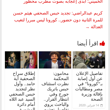
الخميني: أبدى إعجابه بصوت مطرب محظور
كريم عبدالراضي: تجديد حبس الصحفي هيثم حسن
للمرة الثانية دون حضور.. كورونا ليس مبررا لتغيب
العدالة
→
تفاصيل الإعلان
محامون:
إطلاق سراح
عن أول إصابة
المحكمة
الصحفية آية
بـ”كورونا” في
نظرت استئناف
حامد.. وأول
مصر ومطالبات
حبس باتريك
نظر لتجديد
بإقالة وزيرة
جورج وفي
حبس الصحفي
الصحة
انتظار القرار..
السيد عبد اللاه
والباحث يروي
أمام دائرة
14 فبراير، 2020
تفاصيل تعذيبه
المشورة