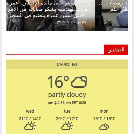
 شاغر على الإفطار وبلكونة بلا زينة رمضان.. د.
مقعد شاغر
لخالق فاروق خبير اقتصادي في انتظار حلم
طالب الهن
أحلى سنين عمره بتضيع في السجن
ر، 2026
15 مارس، 2026
الطقس
CAIRO, EG
16°
partly cloudy
4:56 pm EET
6:26 am
wed
tue
mon
21
°C
/ 14
°C
20
°C
/ 12
°C
19
°C
/ 13
°C