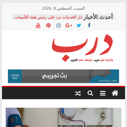
Skip
السبت, أغسطس 8, 2026
to
دار الخدمات ترد على رئيس هيئة التأمينات
content
بعد مؤتمره الصحفي: إنكار الأزمة لا ينهي
معاناة أصحاب المعاشات.. ونطالب بكشف
الشركة المنفذة
فرحات سليمان يكتب: القطاع الصحي إلى
أين؟
حزب التحالف الشعبي يطلق لجنة “الحق
درب
في الصحة” بالإسكندرية لرصد الانتهاكات
ودعم المرضى
صور .. اعتماد الرسومات النهائية للقرار
وأتوه
الوزاري لمدينة الصحفيين.. وانتهاء أعمال
في
إنشاء المبنى الإداري
درب..
المجلس القومي لحقوق الإنسان يعلن
وتبقى
متابعة قضية الدكتور محمد زهران.. ويؤكد:
هي
قرينة البراءة وضمانات المحاكمة العادلة
حق أصيل
الدرب