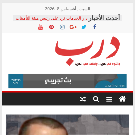
Skip
السبت, أغسطس 8, 2026
to
دار الخدمات ترد على رئيس هيئة التأمينات
content
بعد مؤتمره الصحفي: إنكار الأزمة لا ينهي
معاناة أصحاب المعاشات.. ونطالب بكشف
الشركة المنفذة
فرحات سليمان يكتب: القطاع الصحي إلى
أين؟
حزب التحالف الشعبي يطلق لجنة “الحق
درب
في الصحة” بالإسكندرية لرصد الانتهاكات
ودعم المرضى
صور .. اعتماد الرسومات النهائية للقرار
وأتوه
الوزاري لمدينة الصحفيين.. وانتهاء أعمال
في
إنشاء المبنى الإداري
درب..
المجلس القومي لحقوق الإنسان يعلن
وتبقى
متابعة قضية الدكتور محمد زهران.. ويؤكد:
هي
قرينة البراءة وضمانات المحاكمة العادلة
حق أصيل
الدرب