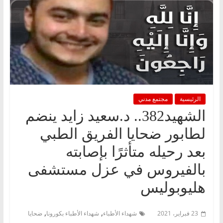
الرئيسية
مجتمع مدني
الشهيد382.. د.سعيد زايد ينضم
لطابور ضحايا الفريق الطبي
بعد رحيله متأثرًا بإصابته
بالفيروس في عزل مستشفى
هليوبوليس
,
,
23 فبراير، 2021
شهداء الأطباء
شهداء الأطباء بكورونا
ضحايا