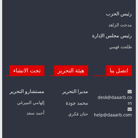
رئيس الحزب
مدحت الزاهد
رئيس مجلس الإدارة
طلعت فهمي
اتصل بنا
هيئة التحرير
تحت الانشاء
مديرا التحرير
مستشارو التحرير
desk@daaarb.co
m
إلهامي الميرغي
محمد جودة
أحمد سعد
حنان فكري
help@daaarb.com