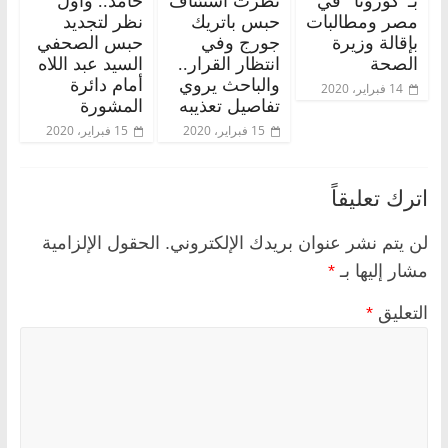
بـ”كورونا” في
نظرت استئناف
حامد.. وأول
مصر ومطالبات
حبس باتريك
نظر لتجديد
بإقالة وزيرة
جورج وفي
حبس الصحفي
الصحة
انتظار القرار..
السيد عبد اللاه
والباحث يروي
أمام دائرة
14 فبراير، 2020
تفاصيل تعذيبه
المشورة
15 فبراير، 2020
15 فبراير، 2020
اترك تعليقاً
لن يتم نشر عنوان بريدك الإلكتروني.
الحقول الإلزامية
مشار إليها بـ
*
التعليق
*