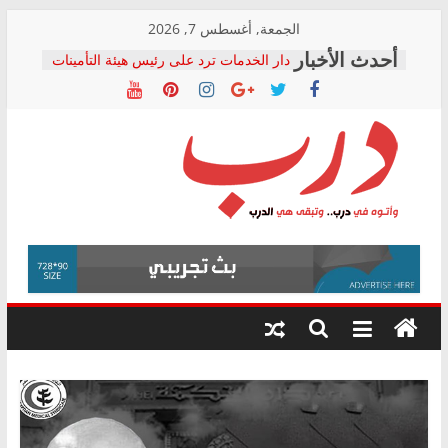
Skip
الجمعة, أغسطس 7, 2026
to
المجلس القومي لحقوق الإنسان يعلن
content
متابعة قضية الدكتور محمد زهران.. ويؤكد:
قرينة البراءة وضمانات المحاكمة العادلة
حق أصيل
دار الخدمات ترد على رئيس هيئة التأمينات
بعد مؤتمره الصحفي: إنكار الأزمة لا ينهي
معاناة أصحاب المعاشات.. ونطالب بكشف
درب
الشركة المنفذة
فرحات سليمان يكتب: القطاع الصحي إلى
أين؟
وأتوه
حزب التحالف الشعبي يطلق لجنة “الحق
في
في الصحة” بالإسكندرية لرصد الانتهاكات
درب..
ودعم المرضى
وتبقى
صور .. اعتماد الرسومات النهائية للقرار
الوزاري لمدينة الصحفيين.. وانتهاء أعمال
هي
إنشاء المبنى الإداري
الدرب