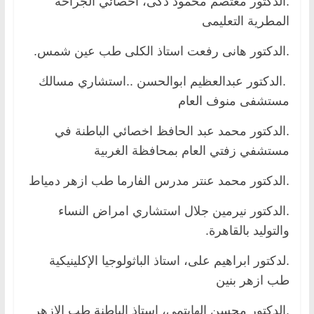
.الدكتور معتصم محمود ذكى، اخصائي الجراحة
المطرية التعليمى
.الدكتور هانى رفعت استاذ الكلى طب عين شمس.
.الدكتور عبدالعظيم ابوالحسن ..استشاري مسالك
مستشفى منوف العام
.الدكتور محمد عبد الحافظ اخصائي الباطنة في
مستشفي زفتي العام بمحافظة الغربية
.الدكتور محمد عنتر مدرس الفارما طب ازهر دمياط
.الدكتور نيرمين جلال استشاري امراض النساء
والتوليد بالقاهرة.
.لدكتور ابراهيم على، استاذ الباثولوجيا الإكلينيكية
طب ازهر بنين
.الدكتور محسن الهايتمى، استاذ الباطنة طب الازهر