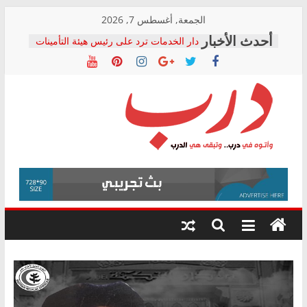
Skip
الجمعة, أغسطس 7, 2026
to
دار الخدمات ترد على رئيس هيئة التأمينات
content
بعد مؤتمره الصحفي: إنكار الأزمة لا ينهي
معاناة أصحاب المعاشات.. ونطالب بكشف
الشركة المنفذة
فرحات سليمان يكتب: القطاع الصحي إلى
أين؟
حزب التحالف الشعبي يطلق لجنة “الحق
درب
في الصحة” بالإسكندرية لرصد الانتهاكات
ودعم المرضى
صور .. اعتماد الرسومات النهائية للقرار
وأتوه
الوزاري لمدينة الصحفيين.. وانتهاء أعمال
في
إنشاء المبنى الإداري
درب..
المجلس القومي لحقوق الإنسان يعلن
وتبقى
متابعة قضية الدكتور محمد زهران.. ويؤكد:
هي
قرينة البراءة وضمانات المحاكمة العادلة
حق أصيل
الدرب