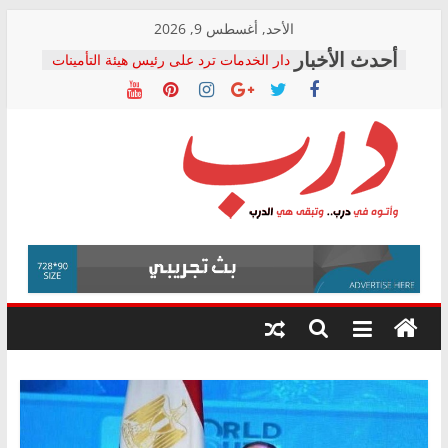
Skip
الأحد, أغسطس 9, 2026
to
دار الخدمات ترد على رئيس هيئة التأمينات
content
بعد مؤتمره الصحفي: إنكار الأزمة لا ينهي
معاناة أصحاب المعاشات.. ونطالب بكشف
الشركة المنفذة
فرحات سليمان يكتب: القطاع الصحي إلى
أين؟
حزب التحالف الشعبي يطلق لجنة “الحق
درب
في الصحة” بالإسكندرية لرصد الانتهاكات
ودعم المرضى
صور .. اعتماد الرسومات النهائية للقرار
وأتوه
الوزاري لمدينة الصحفيين.. وانتهاء أعمال
في
إنشاء المبنى الإداري
درب..
المجلس القومي لحقوق الإنسان يعلن
وتبقى
متابعة قضية الدكتور محمد زهران.. ويؤكد:
هي
قرينة البراءة وضمانات المحاكمة العادلة
حق أصيل
الدرب