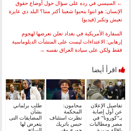
←
السيسي في رده على سؤال حول أوضاع حقوق
الإنسان: هو انتوا بتحبوا شعبنا أكتر مننا؟ البلد دي عايزة
تعيش وتكبر (فيديو)
السفارة الأمريكية في بغداد تعلن تعرضها لهجوم
إرهابي: الاعتداءات ليست على المنشآت الدبلوماسية
فقط ولكن على سيادة العراق نفسه
→
تفاصيل الإعلان
محامون:
طلب برلماني
عن أول إصابة
المحكمة
بشأن
بـ”كورونا” في
نظرت استئناف
المضايقات التى
مصر ومطالبات
حبس باتريك
يتعرض لها
بإقالة وزيرة
جورج وفي
السائح