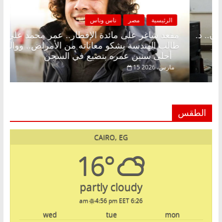
صر
ناس وناس
الرئيسية
مصر
لى الإفطار وبلكونة بلا زينة رمضان.. د.
مقعد شاغر على م
اروق خبير اقتصادي في انتظار حلم
طالب الهندسة يشك
أحلى سنين عمره بتضيع في السجن
15 مارس، 2026
الطقس
CAIRO, EG
16°
partly cloudy
4:56 pm EET
6:26 am
wed
tue
mon