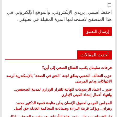
احفظ اسمي، بريدي الإلكتروني، والموقع الإلكتروني في
هذا المتصفح لاستخدامها المرة المقبلة في تعليقي.
أحدث المقالات
فرحات سليمان يكتب: القطاع الصحي إلى أين؟
حزب التحالف الشعبي يطلق لجنة “الحق في الصحة” بالإسكندرية لرصد
الانتهاكات ودعم المرضى
صور .. اعتماد الرسومات النهائية للقرار الوزاري لمدينة الصحفيين..
وانتهاء أعمال إنشاء المبنى الإداري
المجلس القومي لحقوق الإنسان يعلن متابعة قضية الدكتور محمد
زهران.. ويؤكد: قرينة البراءة وضمانات المحاكمة العادلة حق أصيل
دار الخدمات ترد على رئيس هيئة التأمينات بعد مؤتمره الصحفي: إنكار