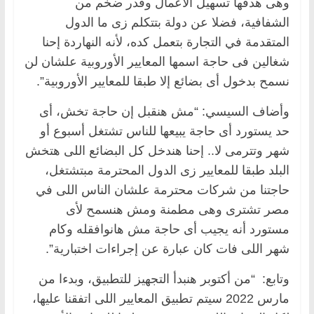
وهى هدفها تسهيل الأعمال وقدر ضخم من
الشفافية، فضلا عن دولة بتتكلم زى ما الدول
المتقدمة في التجارة بتعمل كده، لأنه النهاردة إحنا
شغالين فى حاجة اسمها المعايير الأوروبية علشان لن
نسمح بدخول أى بضائع إلا طبقا للمعايير الأوروبية”.
وأضاف السيسي: “مش هنقبل إن حاجة تخش، أى
حد يستورد أى حاجة يبيعها للناس تشتغل أسبوع أو
شهر وتترمى لا.. إحنا هندخل كل البضائع اللى هتخش
البلد طبقا للمعايير زى الدول المحترمة مبتشتغل،
حاجتنا من شركات محترمة علشان الناس اللى في
مصر تشترى وهى مطمنة ومش هنسمح لأى
مستورد أنه يجيب أى حاجة مش هانوافقله وكام
شهر اللى فات كان عبارة عن إجراءات اختبارية”.
وتابع: “من أكتوبر هنبدأ التجهيز للتطبيق، وبدءا من
مارس 2022 سيتم تطبيق المعايير اللى اتفقنا عليها،