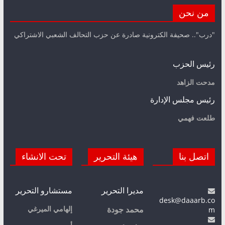
من نحن
"درب".. صحيفة الكترونية صادرة عن حزب التحالف الشعبي الاشتراكي
رئيس الحزب
مدحت الزاهد
رئيس مجلس الإدارة
طلعت فهمي
اتصل بنا
هيئة التحرير
تحت الانشاء
مديرا التحرير
مستشارو التحرير
desk@daaarb.co
m
إلهامي الميرغي
محمد جودة