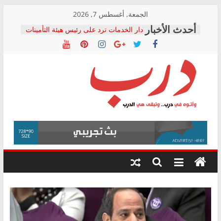
Skip
الجمعة, أغسطس 7, 2026
to
دار الخدمات ترد على رئيس هيئة التأمينات
content
بعد مؤتمره الصحفي: إنكار الأزمة لا ينهي
معاناة أصحاب المعاشات.. ونطالب بكشف
الشركة المنفذة
فرحات سليمان يكتب: القطاع الصحي إلى
أين؟
حزب التحالف الشعبي يطلق لجنة “الحق
درب
في الصحة” بالإسكندرية لرصد الانتهاكات
ودعم المرضى
صور .. اعتماد الرسومات النهائية للقرار
وأتوه
الوزاري لمدينة الصحفيين.. وانتهاء أعمال
في
إنشاء المبنى الإداري
درب..
المجلس القومي لحقوق الإنسان يعلن
وتبقى
متابعة قضية الدكتور محمد زهران.. ويؤكد:
هي
قرينة البراءة وضمانات المحاكمة العادلة
حق أصيل
الدرب