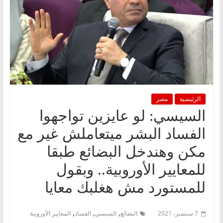
الرئيسية
مصر
السيسي: لو عايزين تواجهوا
الفساد البشر ميتعاملش غير مع
مكن وهندخل البضائع طبقا
للمعايير الأوروبية.. وبقول
للمستورد مش هغلبك معايا
,
,
,
7 سبتمبر، 2021
البضائع
السيسي
الفساد
المعايير الأوروبية