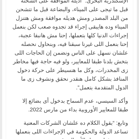
الإسكندرية البحرى: “اديله الموافقة على الشحنة
قبل ما تيجى على الميناء، والبضاعة قبل ما تتشحن
من البلد المصدر ومش هديله موافقة ومش هتنزل
الميناء وده هايبقى إجراء قد تجدوه صعب لكن بنعمل
إجراءات الدنيا كلها بتعملها، إحنا مش هانبقا عجبة،
إحنا بنعمل اللى غيرنا سبقنا فيه، وبنحاول نحصله
علشان نسهل على الناس ونضمن إن الحاجات اللى
بتخش بلدنا طبقا للمعايير، ولو فيه حاجة فيها مخاطر
زى المخدرات، وكل ما هنسيطر على حركة دخول
المنافذ بشكل كامل هنقدر نحقق ونشوف زى ما
الدول المتقدمة بتعمل”.
وأكد السيسي، عدم السماح بدخول أى بضائع إلا
طبقا للمعايير الأوروبية بداء من مارس 2022.
وتابع: “بقول الكلام ده علشان الشركات المعنية
تساعد الدولة والحكومة في الإجراءات اللى بنعملها