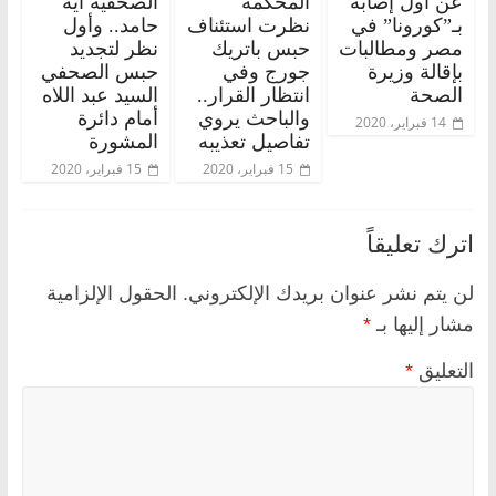
عن أول إصابة
المحكمة
الصحفية آية
بـ”كورونا” في
نظرت استئناف
حامد.. وأول
مصر ومطالبات
حبس باتريك
نظر لتجديد
بإقالة وزيرة
جورج وفي
حبس الصحفي
الصحة
انتظار القرار..
السيد عبد اللاه
والباحث يروي
أمام دائرة
14 فبراير، 2020
تفاصيل تعذيبه
المشورة
15 فبراير، 2020
15 فبراير، 2020
اترك تعليقاً
لن يتم نشر عنوان بريدك الإلكتروني.
الحقول الإلزامية
مشار إليها بـ
*
التعليق
*