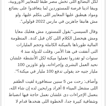
لكل البضائع اللى تخش مصر طبقا للمعايير الأوروبية،
ويبقا ادينا فرصة للمستوردين لما يتعاقدوا على بضائع
ومواد هيطبق عليها المعايير اللى بتكلم عليها، ولو
مش هانبقا جاهزين في مارس 2022 قولولي”.
وقال السيسي:”بقول للمستورد مش هغلبك معايا
ومش هيحصل الكلام اللى كان قبل كدة.. المنظومة
المالية طورناها بالميكنة الكاملة وحجم المليارات
التى أنفقت في هذا الأمر، وقلت للدولة منذ 4
سنوات لو تقدروا تعملوا ميكنة لكل الأنشطة علشان
نحيد العمل البشرى وإجراءاته، ولو عاوزين 100
مليار جنيه حد يقولى تدفع 100 مليار في ميكنة؟”.
وأضاف: رحت من 5 سنين سنغافورة لقيت الطقم
اللى مشغل الميناء 8 أفراد ورايحين لده إن شاء الله،
بنعمل الإجراءات دى علشان نعمل حاجة فيها انضباط
وشفافية كبيرة جدا، الخطوة اللى هنخدها قدام لا