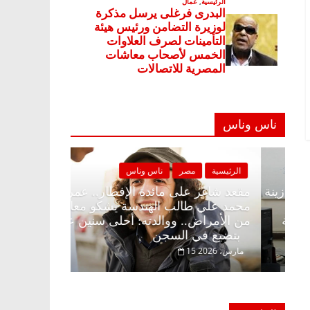
ناس وناس
الرئيسية
مصر
ناس وناس
الرئيسية
مصر
مقعد شاغر على الإفطار وبلكونة بلا زينة
مقعد شاغر على 
رمضان.. د. عبدالخالق فاروق خبير
محمد علي طالب 
اقتصادي في انتظار حلم الحرية ولمة
من الأمراض.. و
الحبايب
بتضيع في السجن
22 فبراير، 2026
15 مارس، 2026