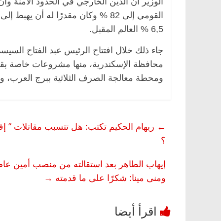
6,5 % العالم المقبل.
جاء ذلك خلال افتتاح الرئيس عبد الفتاح الس
ومحطة معالجة الصرف الثلاثية ببرج العرب، 
←
الرئيسية
مصر
ناس وناس
الرئيسية
مصر
ناس
؟
. عبدالخالق فاروق.. خبير اقتصادي
في ذكرى رحيله.. د.
حتفل بذكرى ميلاده وحيداً على أبواب
قانوني دافع عن قضاي
إيهاب الطاهر بعد استقالته من منصب أمين عام ا
روفايل)
للحرية (بروفايل)
ومنى مينا: شكرًا على ما قدمته
→
26 يناير، 2026
26 يناير، 2026