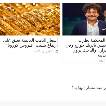
المحكمة نظرت
أسعار الذهب العالمية تغلق على
حبس باتريك جورج وفي
ارتفاع بسبب “فيروس كورونا”
قرار.. والباحث يروي
15 فبراير، 2020
ذيبه
زامية مشار إليها بـ
*