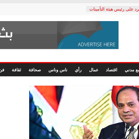
رد على رئيس هيئة التأمينات
حفي: إنكار الأزمة لا ينهي
 المعاشات.. ونطالب بكشف
ة
 يكتب: القطاع الصحي إلى
الشعبي يطلق لجنة “الحق
إسكندرية لرصد الانتهاكات
الرسومات النهائية للقرار
ع مدني
اقتصاد
عمال
رأي
ناس وناس
صحافة
ثقافة
فن
 الصحفيين.. وانتهاء أعمال
لإداري
ي لحقوق الإنسان يعلن
لدكتور محمد زهران.. ويؤكد:
وضمانات المحاكمة العادلة