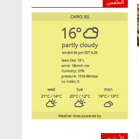
الطقس
CAIRO, EG
16°
partly cloudy
4:56 pm EET
6:26 am
feels like: 15
°c
wind: 18
km/h
nw
humidity: 57
%
pressure: 1018.96
mbar
uv index: 0
wed
tue
mon
21
°C
/ 14
°C
20
°C
/ 12
°C
19
°C
/ 13
°C
Weather Atlas
powered by
الأرشيف