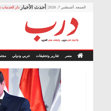
Skip
الجمعة, أغسطس 7, 2026
دار الخدمات ت
to
بعد مؤتمره الص
معاناة أصحاب
content
الشركة المنفذ
فرحات سليمان
درب
أين؟
حزب التحالف 
في الصحة” بال
وأتوه
ودعم المرضى
صور .. اعتماد 
في
مصر
تقارير وتحقيقات
عربي ودولي
مجتم
الوزاري لمدينة
درب..
إنشاء المبنى ا
وتبقى
المجلس القوم
هي
متابعة قضية ا
الدرب
قرينة البراءة 
حق أصيل