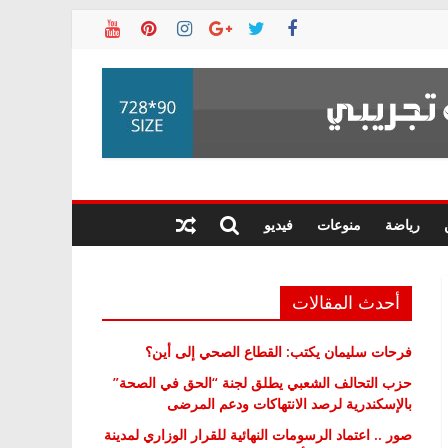
رياضة
منوعات
فيديو
أحدث المقالات
فرحات سليمان يكتب: القطاع الصحي إلى أين؟
حزب التحالف الشعبي يطلق لجنة “الحق في الصحة”
بالإسكندرية لرصد الانتهاكات ودعم المرضى
صور .. اعتماد الرسومات النهائية للقرار الوزاري لمدينة