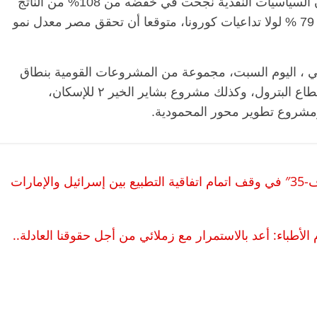
الوزير أن الدين الخارجي في الحدود الآمنة وأن السياسيات النقدية نجحت في خفضه من 108% من الناتج
القومي إلى 82 % وكان مقدرًا له أن يهبط إلى 79 % لولا تداعيات كورونا، متوقعا أن تحقق مصر معدل نمو
يسي ، اليوم السبت، مجموعة من المشروعات القومية بنطاق
محافظة الإسكندرية، منها مشروعات خاصة بقطاع البترول، وكذلك مشروع بشاير الخير ٢ للإسكان،
ومشروع تطوير محور المحمودية.
الرئيسية
مصر
ناس وناس
ريهام الحكيم تكتب: هل تتسبب مقاتلات ” إف-35″ في وقف اتمام اتفاقية التطبيع بين إسرائيل والإمارات
 وناس
مقعد شاغر على مائدة الإفطار.. يحيى
 نور فرحات فقيه
حسين عبدالهادي فارس مقاومة
ا الوطن وانحاز
الخصخصة الذي دافع عن المال العام
لأطباء: أعد بالاستمرار مع زملائي من أجل حقوقنا العادلة..
(بروفايل)
21 فبراير، 2026