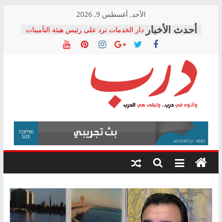
Skip
الأحد, أغسطس 9, 2026
to
دار الخدمات ترد على رئيس هيئة التأمينات
content
بعد مؤتمره الصحفي: إنكار الأزمة لا ينهي
معاناة أصحاب المعاشات.. ونطالب بكشف
الشركة المنفذة
فرحات سليمان يكتب: القطاع الصحي إلى
أين؟
حزب التحالف الشعبي يطلق لجنة “الحق
درب
في الصحة” بالإسكندرية لرصد الانتهاكات
ودعم المرضى
صور .. اعتماد الرسومات النهائية للقرار
وأتوه
الوزاري لمدينة الصحفيين.. وانتهاء أعمال
في
إنشاء المبنى الإداري
درب..
المجلس القومي لحقوق الإنسان يعلن
وتبقى
متابعة قضية الدكتور محمد زهران.. ويؤكد:
هي
قرينة البراءة وضمانات المحاكمة العادلة
حق أصيل
الدرب