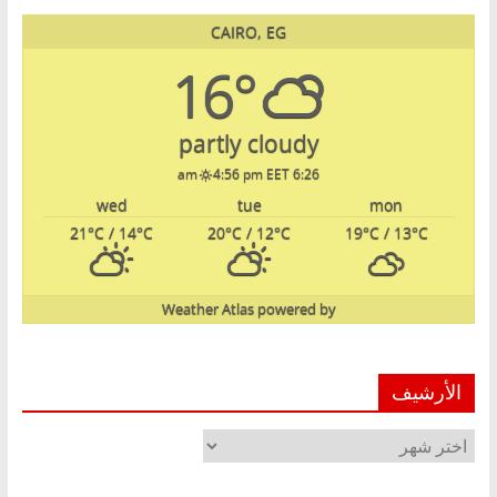
CAIRO, EG
16°
partly cloudy
4:56 pm EET
6:26 am
wed
tue
mon
21
°C
/ 14
°C
20
°C
/ 12
°C
19
°C
/ 13
°C
Weather Atlas
powered by
الأرشيف
الأرشيف