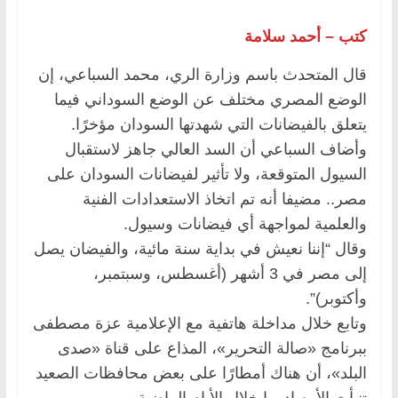
كتب – أحمد سلامة
قال المتحدث باسم وزارة الري، محمد السباعي، إن
الوضع المصري مختلف عن الوضع السوداني فيما
يتعلق بالفيضانات التي شهدتها السودان مؤخرًا.
وأضاف السباعي أن السد العالي جاهز لاستقبال
السيول المتوقعة، ولا تأثير لفيضانات السودان على
مصر.. مضيفا أنه تم اتخاذ الاستعدادات الفنية
والعلمية لمواجهة أي فيضانات وسيول.
وقال “إننا نعيش في بداية سنة مائية، والفيضان يصل
إلى مصر في 3 أشهر (أغسطس، وسبتمبر،
وأكتوبر)”.
وتابع خلال مداخلة هاتفية مع الإعلامية عزة مصطفى
ببرنامج «صالة التحرير»، المذاع على قناة «صدى
البلد»، أن هناك أمطارًا على بعض محافظات الصعيد
تنبأت الأرصاد بها خلال الأيام الماضية.