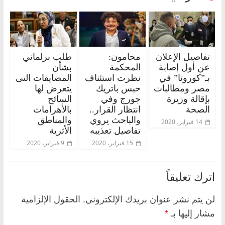
تفاصيل الإعلان
محامون:
طلب برلماني
عن أول إصابة
المحكمة
بشأن
بـ”كورونا” في
نظرت استئناف
المضايقات التى
مصر ومطالبات
حبس باتريك
يتعرض لها
بإقالة وزيرة
جورج وفي
السائح
الصحة
انتظار القرار..
بالأهرامات
والباحث يروي
والمناطق
14 فبراير، 2020
تفاصيل تعذيبه
الأثرية
15 فبراير، 2020
9 فبراير، 2020
اترك تعليقاً
لن يتم نشر عنوان بريدك الإلكتروني.
الحقول الإلزامية
مشار إليها بـ
*