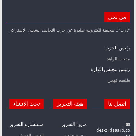
من نحن
"درب".. صحيفة الكترونية صادرة عن حزب التحالف الشعبي الاشتراكي
رئيس الحزب
مدحت الزاهد
رئيس مجلس الإدارة
طلعت فهمي
اتصل بنا
هيئة التحرير
تحت الانشاء
مديرا التحرير
مستشارو التحرير
desk@daaarb.co
m
إلهامي الميرغي
محمد جودة