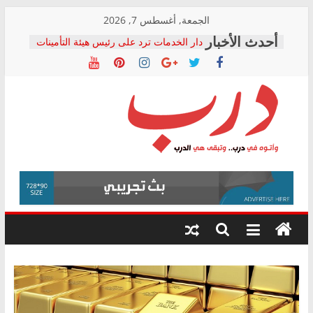
Skip
الجمعة, أغسطس 7, 2026
to
دار الخدمات ترد على رئيس هيئة التأمينات
content
بعد مؤتمره الصحفي: إنكار الأزمة لا ينهي
معاناة أصحاب المعاشات.. ونطالب بكشف
الشركة المنفذة
فرحات سليمان يكتب: القطاع الصحي إلى
أين؟
حزب التحالف الشعبي يطلق لجنة “الحق
درب
في الصحة” بالإسكندرية لرصد الانتهاكات
ودعم المرضى
صور .. اعتماد الرسومات النهائية للقرار
وأتوه
الوزاري لمدينة الصحفيين.. وانتهاء أعمال
في
إنشاء المبنى الإداري
درب..
المجلس القومي لحقوق الإنسان يعلن
وتبقى
متابعة قضية الدكتور محمد زهران.. ويؤكد:
هي
قرينة البراءة وضمانات المحاكمة العادلة
حق أصيل
الدرب