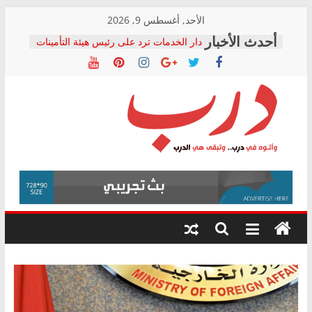
Skip
الأحد, أغسطس 9, 2026
to
دار الخدمات ترد على رئيس هيئة التأمينات
content
بعد مؤتمره الصحفي: إنكار الأزمة لا ينهي
معاناة أصحاب المعاشات.. ونطالب بكشف
الشركة المنفذة
فرحات سليمان يكتب: القطاع الصحي إلى
أين؟
حزب التحالف الشعبي يطلق لجنة “الحق
درب
في الصحة” بالإسكندرية لرصد الانتهاكات
ودعم المرضى
صور .. اعتماد الرسومات النهائية للقرار
وأتوه
الوزاري لمدينة الصحفيين.. وانتهاء أعمال
في
إنشاء المبنى الإداري
درب..
المجلس القومي لحقوق الإنسان يعلن
وتبقى
متابعة قضية الدكتور محمد زهران.. ويؤكد:
هي
قرينة البراءة وضمانات المحاكمة العادلة
حق أصيل
الدرب