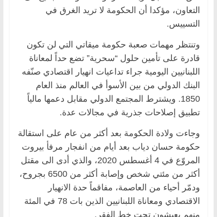
التعاون، مؤكدا أن الحكومة لا تريد الغرق في
التسييس.
وتنتظر مهمات صعبة حكومة ميقاتي التي لن تكون
قادرة على تأمين حلول “سحرية” تضع حداً لمعاناة
اللبنانيين اليومية جراء تداعيات انهيار اقتصادي صنّفه
البنك الدولي من بين الأسوأ في العالم منذ العام
1850. ويشترط المجتمع الدولي مقابل دعمها مالياً
تطبيق إصلاحات جذرية في مجالات عدة.
وجاءت ولادة الحكومة بعد أكثر من عام على استقالة
حكومة حسان دياب بعد أيام من انفجار مرفأ بيروت
المروّع في 4 أغسطس 2020، والذي أدى الى مقتل
أكثر من مئتي شخص وإصابة أكثر من 6500 بجروح،
ودمّر أحياء من العاصمة، مفاقماً حدة الانهيار
الاقتصادي ومعاناة اللبنانيين الذين بات 78 في المئة
منهم يعيشون تحت خط الفقر.