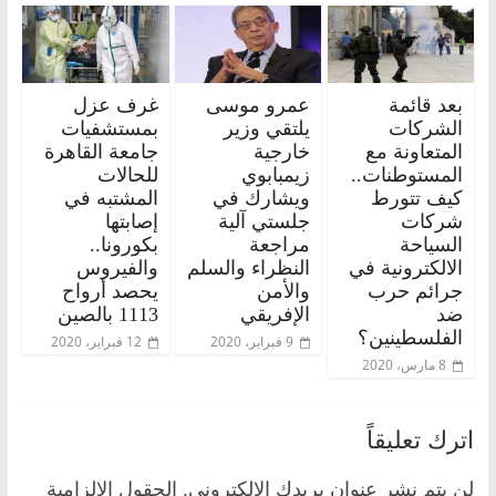
بعد قائمة
عمرو موسى
غرف عزل
الشركات
يلتقي وزير
بمستشفيات
المتعاونة مع
خارجية
جامعة القاهرة
المستوطنات..
زيمبابوي
للحالات
كيف تتورط
ويشارك في
المشتبه في
شركات
جلستي آلية
إصابتها
السياحة
مراجعة
بكورونا..
الالكترونية في
النظراء والسلم
والفيروس
جرائم حرب
والأمن
يحصد أرواح
ضد
الإفريقي
1113 بالصين
الفلسطينين؟
9 فبراير، 2020
12 فبراير، 2020
8 مارس، 2020
اترك تعليقاً
لن يتم نشر عنوان بريدك الإلكتروني.
الحقول الإلزامية