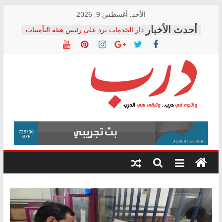
Skip
الأحد, أغسطس 9, 2026
to
دار الخدمات ترد على رئيس هيئة التأمينات
content
بعد مؤتمره الصحفي: إنكار الأزمة لا ينهي
معاناة أصحاب المعاشات.. ونطالب بكشف
الشركة المنفذة
فرحات سليمان يكتب: القطاع الصحي إلى
أين؟
حزب التحالف الشعبي يطلق لجنة “الحق
درب
في الصحة” بالإسكندرية لرصد الانتهاكات
ودعم المرضى
صور .. اعتماد الرسومات النهائية للقرار
وأتوه
الوزاري لمدينة الصحفيين.. وانتهاء أعمال
في
إنشاء المبنى الإداري
درب..
المجلس القومي لحقوق الإنسان يعلن
وتبقى
متابعة قضية الدكتور محمد زهران.. ويؤكد:
هي
قرينة البراءة وضمانات المحاكمة العادلة
حق أصيل
الدرب