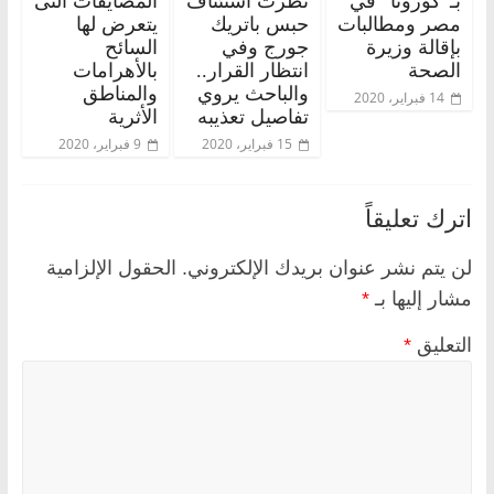
بـ”كورونا” في
نظرت استئناف
المضايقات التى
مصر ومطالبات
حبس باتريك
يتعرض لها
بإقالة وزيرة
جورج وفي
السائح
الصحة
انتظار القرار..
بالأهرامات
والباحث يروي
والمناطق
14 فبراير، 2020
تفاصيل تعذيبه
الأثرية
15 فبراير، 2020
9 فبراير، 2020
اترك تعليقاً
لن يتم نشر عنوان بريدك الإلكتروني.
الحقول الإلزامية
مشار إليها بـ
*
التعليق
*