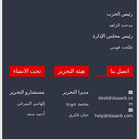
رئيس الحزب
مدحت الزاهد
رئيس مجلس الإدارة
طلعت فهمي
اتصل بنا
هيئة التحرير
تحت الانشاء
مديرا التحرير
مستشارو التحرير
desk@daaarb.co
m
إلهامي الميرغي
محمد جودة
أحمد سعد
حنان فكري
help@daaarb.com