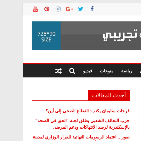
رياضة
منوعات
فيديو
أحدث المقالات
فرحات سليمان يكتب: القطاع الصحي إلى أين؟
حزب التحالف الشعبي يطلق لجنة “الحق في الصحة”
بالإسكندرية لرصد الانتهاكات ودعم المرضى
صور .. اعتماد الرسومات النهائية للقرار الوزاري لمدينة