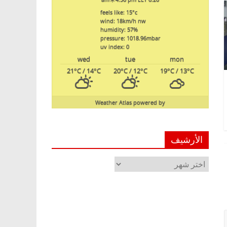
feels like: 15
°c
wind: 18
km/h
nw
humidity: 57
%
pressure: 1018.96
mbar
uv index: 0
wed
tue
mon
21
°C
/ 14
°C
20
°C
/ 12
°C
19
°C
/ 13
°C
Weather Atlas
powered by
الأرشيف
الأرشيف