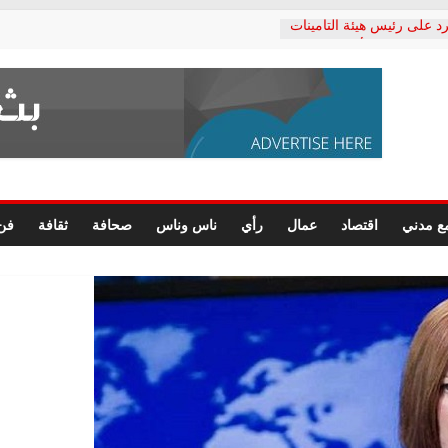
د على رئيس هيئة التأمينات
حفي: إنكار الأزمة لا ينهي
 المعاشات.. ونطالب بكشف
ة
 يكتب: القطاع الصحي إلى
الشعبي يطلق لجنة “الحق
إسكندرية لرصد الانتهاكات
الرسومات النهائية للقرار
ع مدني
اقتصاد
عمال
رأي
ناس وناس
صحافة
ثقافة
فن
 الصحفيين.. وانتهاء أعمال
لإداري
 لحقوق الإنسان يعلن
دكتور محمد زهران.. ويؤكد:
وضمانات المحاكمة العادلة