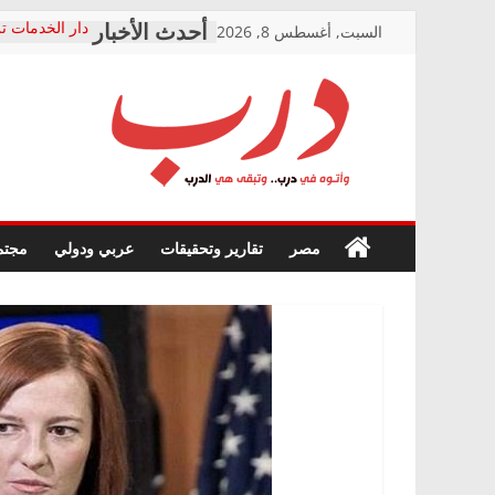
Skip
السبت, أغسطس 8, 2026
دار الخدمات تر
to
بعد مؤتمره الص
معاناة أصحاب
content
الشركة المنفذ
فرحات سليمان
درب
أين؟
حزب التحالف 
في الصحة” بال
وأتوه
ودعم المرضى
صور .. اعتماد 
في
مصر
تقارير وتحقيقات
عربي ودولي
مجتم
الوزاري لمدينة
درب..
إنشاء المبنى ا
وتبقى
المجلس القومي
هي
متابعة قضية ال
الدرب
قرينة البراءة 
حق أصيل