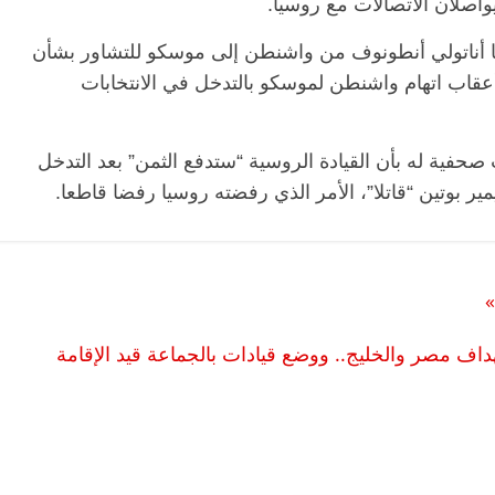
اصلان الاتصالات مع روسيا.
 أناتولي أنطونوف من واشنطن إلى موسكو للتشاور بشأن
أعقاب اتهام واشنطن لموسكو بالتدخل في الانتخابات
الرئيسية
مصر
ناس وناس
الرئيسية
مصر
مقعد شاغر على مائدة الإفطار.. يحيى
مقعد شاغر على ال
حسين عبدالهادي فارس مقاومة
رمضان.. د. عبدال
حفية له بأن القيادة الروسية “ستدفع الثمن” بعد التدخل
الخصخصة الذي دافع عن المال العام
اقتصادي في انتظا
(بروفايل)
الحبايب
ير بوتين “قاتلا”، الأمر الذي رفضته روسيا رفضا قاطعا.
21 فبراير، 2026
22 فبراير، 2026
»
داف مصر والخليج.. ووضع قيادات بالجماعة قيد الإقامة