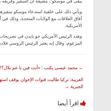
يبقى في موسكو”، مضيفة أن السفير وفريقه يو
ويأتي ذلك على خلفية استدعاء موسكو سفيرها
آفاق العلاقات مع الولايات المتحدة، وذلك في 
ناس
الرئيسية
مصر
ناس وناس
الأمريكية.
خبير اقتصادي
في ذكرى رحيله.. د. نور فرحات فقيه
وهدد الرئيس الأمريكي جو بايدن في تصريحات ص
حيداً على أبواب
قانوني دافع عن قضايا الوطن وانحاز
للحرية (بروفايل)
المزعوم، وقال إنه يعتبر الرئيس الروسي فلاديم
26 يناير، 2026
←
محمد عيسى يكتب : «أنت فين يا عم بلال؟!
العربية: تركيا طالبت قنوات الإخوان بوقف استه
الجبرية
→