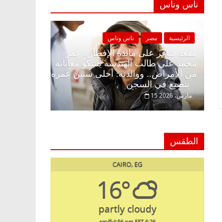
ناس وناس
ناس وناس
الرئيسية
مصر
ناس وناس
إفطار وبلكونة بلا زينة
مقعد شاغر على مائدة الإفطار.. عمر
خالق فاروق خبير
محمد علي طالب الهندسة يشكو معان
ر حلم الحرية ولمة
من الأمراض.. ووالدته: أحلى سنين 
بتضيع في السجن
15 مارس، 2026
الطقس
CAIRO, EG
16°
partly cloudy
4:56 pm EET
6:26 am