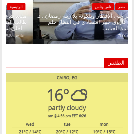
الرئيسية
مصر
ناس وناس
مقعد شاغر على الإفطار وبلكونة بلا زينة رمضان.. د.
م
عبدالخالق فاروق خبير اقتصادي في انتظار حلم
ط
الحرية ولمة الحبايب
أحلى سنين ع
22 فبراير، 2026
الطقس
CAIRO, EG
16°
partly cloudy
4:56 pm EET
6:26 am
wed
tue
mon
21
°C
/ 14
°C
20
°C
/ 12
°C
19
°C
/ 13
°C