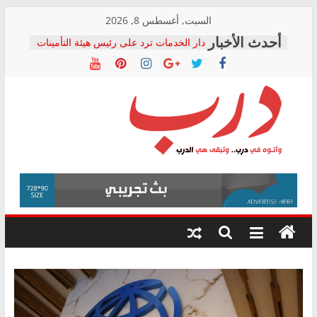
Skip
السبت, أغسطس 8, 2026
to
دار الخدمات ترد على رئيس هيئة التأمينات
content
بعد مؤتمره الصحفي: إنكار الأزمة لا ينهي
معاناة أصحاب المعاشات.. ونطالب بكشف
الشركة المنفذة
فرحات سليمان يكتب: القطاع الصحي إلى
أين؟
حزب التحالف الشعبي يطلق لجنة “الحق
درب
في الصحة” بالإسكندرية لرصد الانتهاكات
ودعم المرضى
صور .. اعتماد الرسومات النهائية للقرار
وأتوه
الوزاري لمدينة الصحفيين.. وانتهاء أعمال
في
إنشاء المبنى الإداري
درب..
المجلس القومي لحقوق الإنسان يعلن
وتبقى
متابعة قضية الدكتور محمد زهران.. ويؤكد:
هي
قرينة البراءة وضمانات المحاكمة العادلة
حق أصيل
الدرب