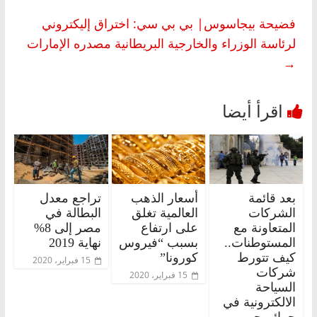
فضيحة بيجاسوس| بي بي سي: اختراق إليكتروني
لرئاسة الوزراء والخارجية البريطانية مصدره الإمارات
→
بعد قائمة
أسعار الذهب
تراجع معدل
الشركات
العالمية تغلق
البطالة في
المتعاونة مع
على ارتفاع
مصر إلى 8%
المستوطنات..
بسبب “فيروس
نهاية 2019
كيف تتورط
كورونا”
15 فبراير، 2020
شركات
15 فبراير، 2020
السياحة
الالكترونية في
جرائم حرب