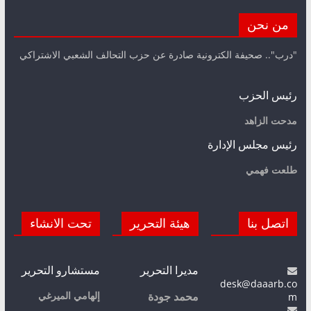
من نحن
"درب".. صحيفة الكترونية صادرة عن حزب التحالف الشعبي الاشتراكي
رئيس الحزب
مدحت الزاهد
رئيس مجلس الإدارة
طلعت فهمي
اتصل بنا
هيئة التحرير
تحت الانشاء
مديرا التحرير
مستشارو التحرير
desk@daaarb.co
m
إلهامي الميرغي
محمد جودة