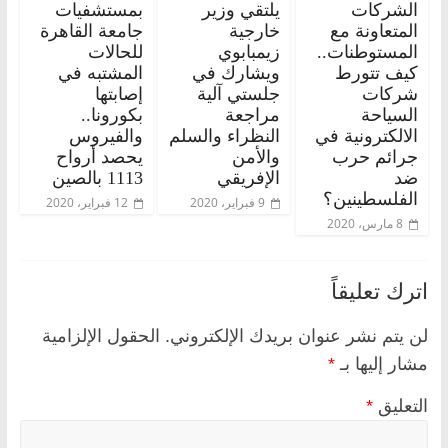
الشركات
يلتقي وزير
بمستشفيات
المتعاونة مع
خارجية
جامعة القاهرة
المستوطنات..
زيمبابوي
للحالات
كيف تتورط
ويشارك في
المشتبه في
شركات
جلستي آلية
إصابتها
السياحة
مراجعة
بكورونا..
الالكترونية في
النظراء والسلم
والفيروس
جرائم حرب
والأمن
يحصد أرواح
ضد
الإفريقي
1113 بالصين
الفلسطينين؟
9 فبراير، 2020
12 فبراير، 2020
8 مارس، 2020
اترك تعليقاً
لن يتم نشر عنوان بريدك الإلكتروني.
الحقول الإلزامية
مشار إليها بـ
*
التعليق
*