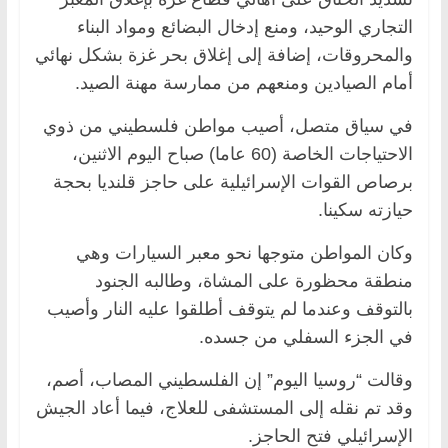
التجاري الوحيد، ومنع إدخال البضائع ومواد البناء
والمحروقات، إضافة إلى إغلاق بحر غزة بشكل نهائي
أمام الصيادين ومنعهم من ممارسة مهنة الصيد.
في سياق متصل، أصيب مواطن فلسطيني من ذوي
الاحتياجات الخاصة (60 عاما) صباح اليوم الاثنين،
برصاص القوات الإسرائيلية على حاجز قلنديا بحجة
حيازته سكينا.
وكان المواطن متوجها نحو معبر السيارات وهي
منطقة محظورة على المشاة، وطالبه الجنود
بالتوقف وعندما لم يتوقف أطلقوا عليه النار وأصيب
في الجزء السفلي من جسده.
وقالت “روسيا اليوم” إن الفلسطيني المصاب، أصم،
وقد تم نقله إلى المستشفى للعلاج، فيما أعاد الجيش
الإسرائيلي فتح الحاجز.