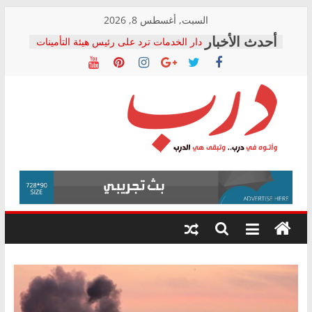
Skip
السبت, أغسطس 8, 2026
to
دار الخدمات ترد على رئيس هيئة التأمينات
content
بعد مؤتمره الصحفي: إنكار الأزمة لا ينهي
معاناة أصحاب المعاشات.. ونطالب بكشف
الشركة المنفذة
فرحات سليمان يكتب: القطاع الصحي إلى
أين؟
حزب التحالف الشعبي يطلق لجنة “الحق
درب
في الصحة” بالإسكندرية لرصد الانتهاكات
ودعم المرضى
صور .. اعتماد الرسومات النهائية للقرار
وأتوه
الوزاري لمدينة الصحفيين.. وانتهاء أعمال
في
إنشاء المبنى الإداري
درب..
المجلس القومي لحقوق الإنسان يعلن
وتبقى
متابعة قضية الدكتور محمد زهران.. ويؤكد:
هي
قرينة البراءة وضمانات المحاكمة العادلة
حق أصيل
الدرب