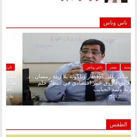
ناس وناس
الرئيسية
مصر
ناس وناس
مقعد شاغر على الإفطار وبلكونة بلا زينة رمضان.. د.
عبدالخالق فاروق خبير اقتصادي في انتظار حلم
الحرية ولمة الحبايب
22 فبراير، 2026
الطقس