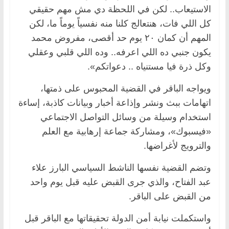
الاستيعاب.. لكن في اللحظة دي مش مهم حقيقي
كل اللي فات، هنتعالج كلنا منه نفسياً يوماً ما، لكن
المهم أن كمان ٢٠ يوم حد أقصى، مفروض محمد
يكون جنبي ده اللي اعرفه.. وده اللي قلبي وعقلي
وكل ذرة فيا مستنياه .. دعواتكم».
ويواجه الباقر في القضية المحبوس على ذمتها،
اتهامات ببث ونشر وإذاعة أخبار وبيانات كاذبة، إساءة
استخدام وسيلة من وسائل التواصل الاجتماعي
«فيسبوك»، ومشاركة جماعة إرهابية مع العلم
والترويج لأغراضها.
وتضم القضية نفسها الناشط السياسي البارز علاء
عبد الفتاح، والذي جرى القبض عليه قبل يوم واحد
من القبض على الباقر.
واستكملت نيابة أمن الدولة تحقيقاتها مع الباقر قبل