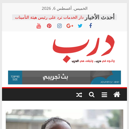
Skip
الخميس, أغسطس 6, 2026
to
دار الخدمات ترد على رئيس هيئة التأمينات
content
بعد مؤتمره الصحفي: إنكار الأزمة لا ينهي
معاناة أصحاب المعاشات.. ونطالب بكشف
الشركة المنفذة
فرحات سليمان يكتب: القطاع الصحي إلى
أين؟
حزب التحالف الشعبي يطلق لجنة “الحق
درب
في الصحة” بالإسكندرية لرصد الانتهاكات
ودعم المرضى
صور .. اعتماد الرسومات النهائية للقرار
وأتوه
الوزاري لمدينة الصحفيين.. وانتهاء أعمال
في
إنشاء المبنى الإداري
درب..
المجلس القومي لحقوق الإنسان يعلن
وتبقى
متابعة قضية الدكتور محمد زهران.. ويؤكد:
هي
قرينة البراءة وضمانات المحاكمة العادلة
حق أصيل
الدرب