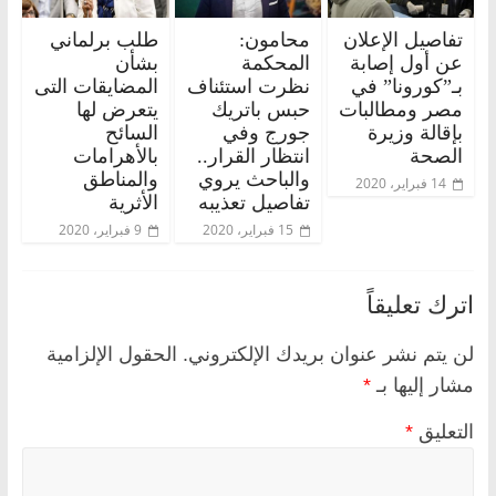
تفاصيل الإعلان
محامون:
طلب برلماني
عن أول إصابة
المحكمة
بشأن
بـ”كورونا” في
نظرت استئناف
المضايقات التى
مصر ومطالبات
حبس باتريك
يتعرض لها
بإقالة وزيرة
جورج وفي
السائح
الصحة
انتظار القرار..
بالأهرامات
والباحث يروي
والمناطق
14 فبراير، 2020
تفاصيل تعذيبه
الأثرية
15 فبراير، 2020
9 فبراير، 2020
اترك تعليقاً
لن يتم نشر عنوان بريدك الإلكتروني.
الحقول الإلزامية
مشار إليها بـ
*
التعليق
*