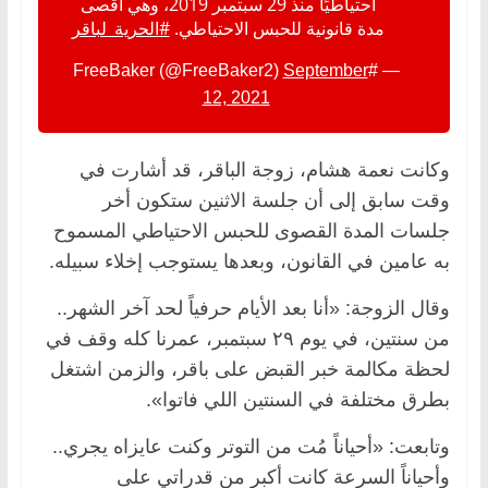
احتياطيًا منذ 29 سبتمبر 2019، وهي أقصى
مدة قانونية للحبس الاحتياطي.
#الحرية_لباقر
September
— #FreeBaker (@FreeBaker2)
12, 2021
وكانت نعمة هشام، زوجة الباقر، قد أشارت في
وقت سابق إلى أن جلسة الاثنين ستكون أخر
جلسات المدة القصوى للحبس الاحتياطي المسموح
به عامين في القانون، وبعدها يستوجب إخلاء سبيله.
وقال الزوجة: «أنا بعد الأيام حرفياً لحد آخر الشهر..
من سنتين، في يوم ٢٩ سبتمبر، عمرنا كله وقف في
لحظة مكالمة خبر القبض على باقر، والزمن اشتغل
بطرق مختلفة في السنتين اللي فاتوا».
وتابعت: «أحياناً مُت من التوتر وكنت عايزاه يجري..
وأحياناً السرعة كانت أكبر من قدراتي على