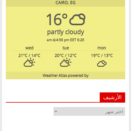
CAIRO, EG
16°
partly cloudy
4:56 pm EET
6:26 am
wed
tue
mon
21
°C
/ 14
°C
20
°C
/ 12
°C
19
°C
/ 13
°C
Weather Atlas
powered by
الأرشيف
الأرشيف