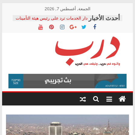
Skip
الجمعة, أغسطس 7, 2026
to
دار الخدمات ترد على رئيس هيئة التأمينات
content
بعد مؤتمره الصحفي: إنكار الأزمة لا ينهي
معاناة أصحاب المعاشات.. ونطالب بكشف
الشركة المنفذة
فرحات سليمان يكتب: القطاع الصحي إلى
أين؟
حزب التحالف الشعبي يطلق لجنة “الحق
درب
في الصحة” بالإسكندرية لرصد الانتهاكات
ودعم المرضى
صور .. اعتماد الرسومات النهائية للقرار
وأتوه
الوزاري لمدينة الصحفيين.. وانتهاء أعمال
في
إنشاء المبنى الإداري
درب..
المجلس القومي لحقوق الإنسان يعلن
وتبقى
متابعة قضية الدكتور محمد زهران.. ويؤكد:
هي
قرينة البراءة وضمانات المحاكمة العادلة
حق أصيل
الدرب