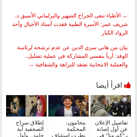
←
الأطباء تنعى الجراح الشهير والبرلماني الأسبق د.
شريف عمر: الأسرة الطبية فقدت أستاذ الأجيال وأحد
الرواد الكبار
بيان من هاني سري الدين عن عدم ترشحه لرئاسة
الوفد: أربأ بنفسي المشاركة في عملية تضليل..
والعملية الانتخابية تفتقد للنزاهة والشفافية
→
تفاصيل الإعلان
محامون:
إطلاق سراح
عن أول إصابة
المحكمة
الصحفية آية
بـ”كورونا” في
نظرت استئناف
حامد.. وأول