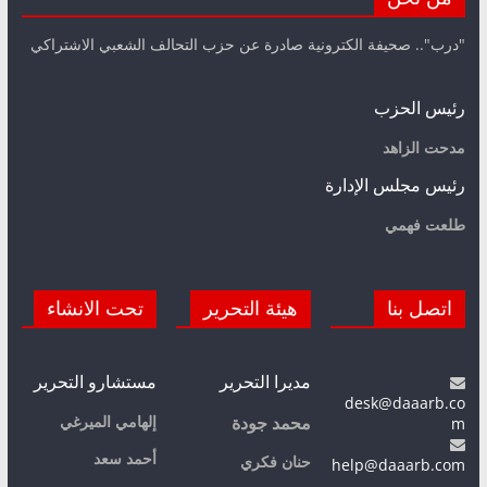
"درب".. صحيفة الكترونية صادرة عن حزب التحالف الشعبي الاشتراكي
رئيس الحزب
مدحت الزاهد
رئيس مجلس الإدارة
طلعت فهمي
اتصل بنا
هيئة التحرير
تحت الانشاء
مديرا التحرير
مستشارو التحرير
desk@daaarb.co
m
إلهامي الميرغي
محمد جودة
أحمد سعد
حنان فكري
help@daaarb.com