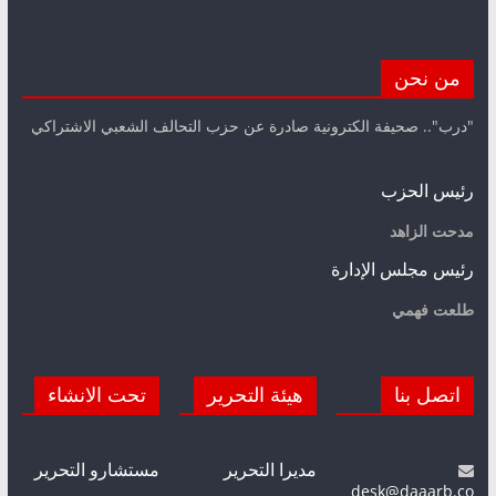
من نحن
"درب".. صحيفة الكترونية صادرة عن حزب التحالف الشعبي الاشتراكي
رئيس الحزب
مدحت الزاهد
رئيس مجلس الإدارة
طلعت فهمي
اتصل بنا
هيئة التحرير
تحت الانشاء
مديرا التحرير
مستشارو التحرير
desk@daaarb.co