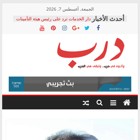
Skip
الجمعة, أغسطس 7, 2026
to
دار الخدمات ترد على رئيس هيئة التأمينات
content
بعد مؤتمره الصحفي: إنكار الأزمة لا ينهي
معاناة أصحاب المعاشات.. ونطالب بكشف
الشركة المنفذة
فرحات سليمان يكتب: القطاع الصحي إلى
أين؟
حزب التحالف الشعبي يطلق لجنة “الحق
درب
في الصحة” بالإسكندرية لرصد الانتهاكات
ودعم المرضى
صور .. اعتماد الرسومات النهائية للقرار
وأتوه
الوزاري لمدينة الصحفيين.. وانتهاء أعمال
في
إنشاء المبنى الإداري
درب..
المجلس القومي لحقوق الإنسان يعلن
وتبقى
متابعة قضية الدكتور محمد زهران.. ويؤكد:
هي
قرينة البراءة وضمانات المحاكمة العادلة
حق أصيل
الدرب