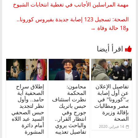
مهمة المراسلين الأجانب في تغطية انتخابات الشيوخ
الصحة: تسجيل 123 إصابة جديدة بفيروس كورونا..
و18 حالة وفاة
→
تفاصيل الإعلان
محامون:
إطلاق سراح
عن أول إصابة
المحكمة
الصحفية آية
بـ”كورونا” في
نظرت استئناف
حامد.. وأول
مصر ومطالبات
حبس باتريك
نظر لتجديد
بإقالة وزيرة
جورج وفي
حبس الصحفي
الصحة
انتظار القرار..
السيد عبد اللاه
والباحث يروي
أمام دائرة
14 فبراير، 2020
تفاصيل تعذيبه
المشورة