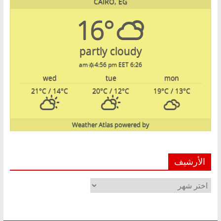
CAIRO, EG
16°
partly cloudy
4:56 pm EET
6:26 am
wed
tue
mon
21
°C
/ 14
°C
20
°C
/ 12
°C
19
°C
/ 13
°C
Weather Atlas
powered by
الأرشيف
الأرشيف