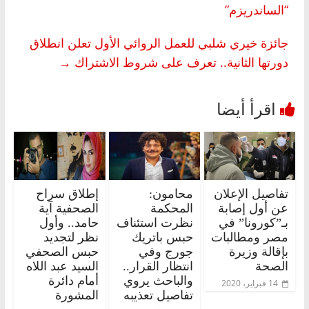
“الساندريزم”
جائزة خيري شلبي للعمل الروائي الأول تعلن انطلاق
دورتها الثانية.. تعرف على شروط الاشتراك
→
تفاصيل الإعلان
محامون:
إطلاق سراح
عن أول إصابة
المحكمة
الصحفية آية
بـ”كورونا” في
نظرت استئناف
حامد.. وأول
مصر ومطالبات
حبس باتريك
نظر لتجديد
بإقالة وزيرة
جورج وفي
حبس الصحفي
الصحة
انتظار القرار..
السيد عبد اللاه
والباحث يروي
أمام دائرة
14 فبراير، 2020
تفاصيل تعذيبه
المشورة