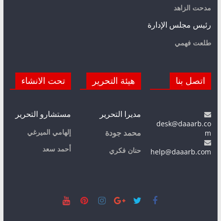
مدحت الزاهد
رئيس مجلس الإدارة
طلعت فهمي
اتصل بنا
هيئة التحرير
تحت الانشاء
مديرا التحرير
مستشارو التحرير
desk@daaarb.co
m
إلهامي الميرغي
محمد جودة
أحمد سعد
حنان فكري
help@daaarb.com