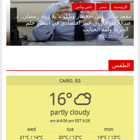
الرئيسية
مصر
ناس وناس
مقعد شاغر على الإفطار وبلكونة بلا زينة رمضان.. د.
عبدالخالق فاروق خبير اقتصادي في انتظار حلم
الحرية ولمة الحبايب
22 فبراير، 2026
الطقس
CAIRO, EG
16°
partly cloudy
4:56 pm EET
6:26 am
wed
tue
mon
21
°C
/ 14
°C
20
°C
/ 12
°C
19
°C
/ 13
°C