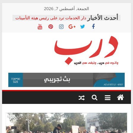
Skip
الجمعة, أغسطس 7, 2026
to
دار الخدمات ترد على رئيس هيئة التأمينات
content
بعد مؤتمره الصحفي: إنكار الأزمة لا ينهي
معاناة أصحاب المعاشات.. ونطالب بكشف
الشركة المنفذة
فرحات سليمان يكتب: القطاع الصحي إلى
أين؟
حزب التحالف الشعبي يطلق لجنة “الحق
درب
في الصحة” بالإسكندرية لرصد الانتهاكات
ودعم المرضى
صور .. اعتماد الرسومات النهائية للقرار
وأتوه
الوزاري لمدينة الصحفيين.. وانتهاء أعمال
في
إنشاء المبنى الإداري
درب..
المجلس القومي لحقوق الإنسان يعلن
وتبقى
متابعة قضية الدكتور محمد زهران.. ويؤكد:
هي
قرينة البراءة وضمانات المحاكمة العادلة
حق أصيل
الدرب