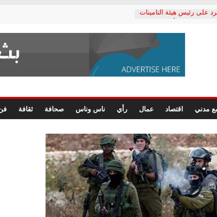
رد على رئيس هيئة التأمينات
حفي: إنكار الأزمة لا ينهي
 المعاشات.. ونطالب بكشف
ة
 يكتب: القطاع الصحي إلى
الشعبي يطلق لجنة “الحق
إسكندرية لرصد الانتهاكات
الرسومات النهائية للقرار
ع مدني
اقتصاد
عمال
رأي
ناس وناس
صحافة
ثقافة
فن
 الصحفيين.. وانتهاء أعمال
لإداري
ي لحقوق الإنسان يعلن
لدكتور محمد زهران.. ويؤكد:
وضمانات المحاكمة العادلة