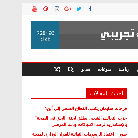
رياضة
منوعات
فيديو
أحدث المقالات
فرحات سليمان يكتب: القطاع الصحي إلى أين؟
حزب التحالف الشعبي يطلق لجنة “الحق في الصحة”
بالإسكندرية لرصد الانتهاكات ودعم المرضى
صور .. اعتماد الرسومات النهائية للقرار الوزاري لمدينة