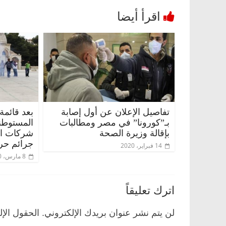
تفاصيل الإعلان عن أول إصابة
بعد قائمة
بـ”كورونا” في مصر ومطالبات
المستوطن
بإقالة وزيرة الصحة
شركات الس
وناس
الرئيسية
مصر
ناس وناس
جرائم حر
14 فبراير، 2020
 خبير اقتصادي
في ذكرى رحيله.. د. نور فرحات فقيه
8 مارس، 2020
وحيداً على أبواب
قانوني دافع عن قضايا الوطن وانحاز
للحرية (بروفايل)
26 يناير، 2026
اترك تعليقاً
لن يتم نشر عنوان بريدك الإلكتروني.
الحقول الإل