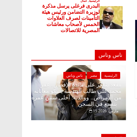
ناس وناس
ناس وناس
الرئيسية
مصر
ناس وناس
لإفطار وبلكونة بلا زينة
مقعد شاغر على مائدة الإفطار.. عم
لخالق فاروق خبير
محمد علي طالب الهندسة يشكو معا
ار حلم الحرية ولمة
من الأمراض.. ووالدته: أحلى سنين
بتضيع في السجن
15 مارس، 2026