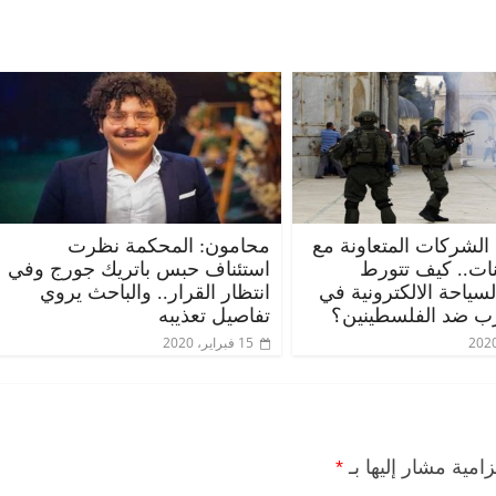
 الشركات المتعاونة مع
محامون: المحكمة نظرت
ات.. كيف تتورط
استئناف حبس باتريك جورج وفي
الرئيسية
مصر
ناس وناس
الرئيسية
مصر
ياحة الالكترونية في
انتظار القرار.. والباحث يروي
مقعد شاغر على مائدة الإفطار.. يحيى
مقعد شاغر على ا
ب ضد الفلسطينين؟
تفاصيل تعذيبه
حسين عبدالهادي فارس مقاومة
رمضان.. د. عبدا
15 فبراير، 2020
الخصخصة الذي دافع عن المال العام
اقتصادي في انتظ
(بروفايل)
الحبايب
21 فبراير، 2026
22 فبراير، 2026
زامية مشار إليها بـ
*