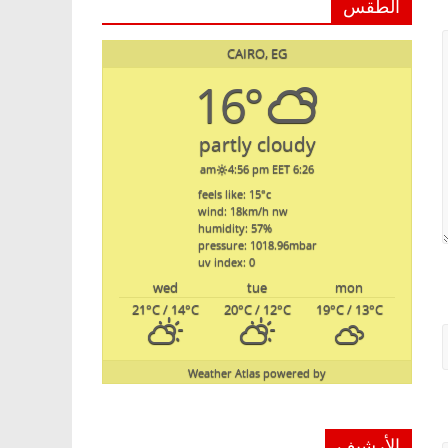
الطقس
CAIRO, EG
16°
partly cloudy
4:56 pm EET
6:26 am
feels like: 15
°c
wind: 18
km/h
nw
humidity: 57
%
pressure: 1018.96
mbar
uv index: 0
wed
tue
mon
21
°C
/ 14
°C
20
°C
/ 12
°C
19
°C
/ 13
°C
Weather Atlas
powered by
الأرشيف