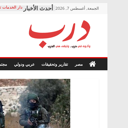
Skip
الجمعة, أغسطس 7, 2026
دار الخدمات ت
to
بعد مؤتمره الص
معاناة أصحاب
content
الشركة المنفذ
فرحات سليمان
درب
أين؟
حزب التحالف 
في الصحة” بال
وأتوه
ودعم المرضى
صور .. اعتماد 
في
مصر
تقارير وتحقيقات
عربي ودولي
مجتم
الوزاري لمدينة
درب..
إنشاء المبنى ا
وتبقى
المجلس القوم
هي
متابعة قضية ا
الدرب
قرينة البراءة 
حق أصيل