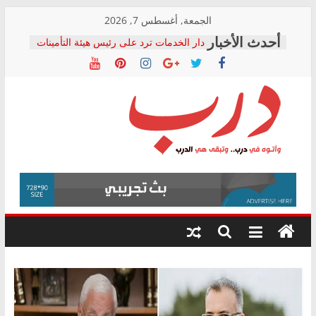
Skip
الجمعة, أغسطس 7, 2026
to
دار الخدمات ترد على رئيس هيئة التأمينات
content
بعد مؤتمره الصحفي: إنكار الأزمة لا ينهي
معاناة أصحاب المعاشات.. ونطالب بكشف
الشركة المنفذة
فرحات سليمان يكتب: القطاع الصحي إلى
أين؟
حزب التحالف الشعبي يطلق لجنة “الحق
درب
في الصحة” بالإسكندرية لرصد الانتهاكات
ودعم المرضى
صور .. اعتماد الرسومات النهائية للقرار
وأتوه
الوزاري لمدينة الصحفيين.. وانتهاء أعمال
في
إنشاء المبنى الإداري
درب..
المجلس القومي لحقوق الإنسان يعلن
وتبقى
متابعة قضية الدكتور محمد زهران.. ويؤكد:
هي
قرينة البراءة وضمانات المحاكمة العادلة
حق أصيل
الدرب