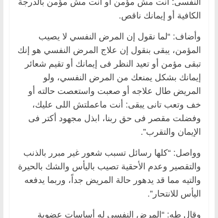
النفسى: أنت مش مؤمن أو أنت مش مؤمن بالدرجة
الكافية أو إيمانك ناقص.
وأضاف: “لما نقول إن المرض النفسي لا يصيب
المؤمن، يبقى بنقول إن علاج المرض النفسي هو إنك
تبقى مؤمن أو تعيد النظر فى إيمانك أو تقيم شعائر
إيمانك بشكل يمنعك من المرض النفسي، ولو
المريض طال علاجه أو صعبت واستعصت حالته أو
خف وتعب تانى يبقى: أنت ماعملتش اللى عليك،
وفضلت مقصر فى حق ربنا، ابذل مجهود أكتر فى
الإيمان والتقرب”.
وواصل: “كلها رسائل تسبب شعور غير مبرر بالذنب
والتقصير وعدم الأحقية تصيب باليأس والشك بالحيرة
والتيه مما قد يدهور حالة المريض جداً، وربما يدفعه
اليأس للانتحار”.
وقال طه: “المرض النفسي له أساسات عضوية