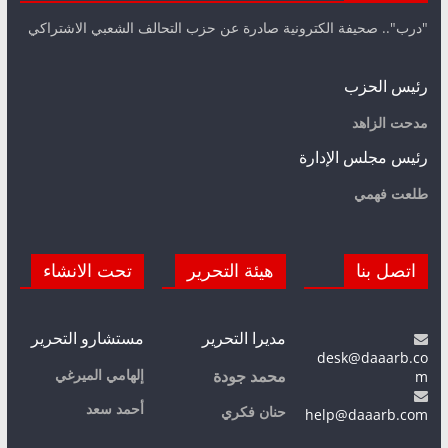
"درب".. صحيفة الكترونية صادرة عن حزب التحالف الشعبي الاشتراكي
رئيس الحزب
مدحت الزاهد
رئيس مجلس الإدارة
طلعت فهمي
اتصل بنا
هيئة التحرير
تحت الانشاء
مديرا التحرير
مستشارو التحرير
desk@daaarb.co
m
إلهامي الميرغي
محمد جودة
أحمد سعد
حنان فكري
help@daaarb.com