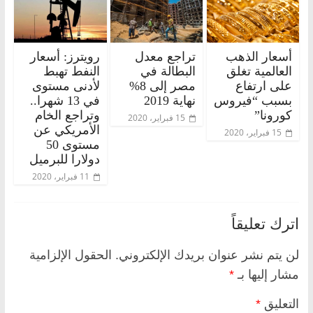
أسعار الذهب
تراجع معدل
رويترز: أسعار
العالمية تغلق
البطالة في
النفط تهبط
على ارتفاع
مصر إلى 8%
لأدنى مستوى
بسبب “فيروس
نهاية 2019
في 13 شهرا..
كورونا”
وتراجع الخام
15 فبراير، 2020
الأمريكي عن
15 فبراير، 2020
مستوى 50
دولارا للبرميل
11 فبراير، 2020
اترك تعليقاً
لن يتم نشر عنوان بريدك الإلكتروني.
الحقول الإلزامية
مشار إليها بـ
*
التعليق
*