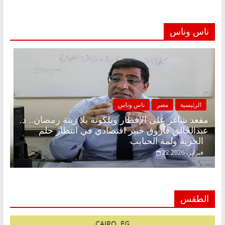
ناس وناس
الرئيسية
مصر
ناس وناس
مقعد شاغر على الإفطار وبلكونة بلا زينة رمضان.. د.
عبدالخالق فاروق خبير اقتصادي في انتظار حلم
الحرية ولمة الحبايب
22 فبراير، 2026
الطقس
CAIRO, EG