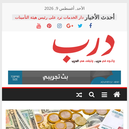
Skip
الأحد, أغسطس 9, 2026
to
دار الخدمات ترد على رئيس هيئة التأمينات
content
بعد مؤتمره الصحفي: إنكار الأزمة لا ينهي
معاناة أصحاب المعاشات.. ونطالب بكشف
الشركة المنفذة
فرحات سليمان يكتب: القطاع الصحي إلى
أين؟
حزب التحالف الشعبي يطلق لجنة “الحق
درب
في الصحة” بالإسكندرية لرصد الانتهاكات
ودعم المرضى
صور .. اعتماد الرسومات النهائية للقرار
وأتوه
الوزاري لمدينة الصحفيين.. وانتهاء أعمال
في
إنشاء المبنى الإداري
درب..
المجلس القومي لحقوق الإنسان يعلن
وتبقى
متابعة قضية الدكتور محمد زهران.. ويؤكد:
هي
قرينة البراءة وضمانات المحاكمة العادلة
حق أصيل
الدرب