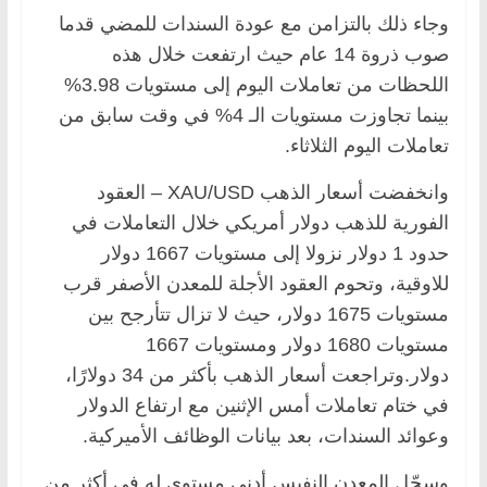
وجاء ذلك بالتزامن مع عودة السندات للمضي قدما
صوب ذروة 14 عام حيث ارتفعت خلال هذه
اللحظات من تعاملات اليوم إلى مستويات 3.98%
بينما تجاوزت مستويات الـ 4% في وقت سابق من
تعاملات اليوم الثلاثاء.
وانخفضت أسعار الذهب XAU/USD – العقود
الفورية للذهب دولار أمريكي خلال التعاملات في
حدود 1 دولار نزولا إلى مستويات 1667 دولار
للاوقية، وتحوم العقود الأجلة للمعدن الأصفر قرب
مستويات 1675 دولار، حيث لا تزال تتأرجح بين
مستويات 1680 دولار ومستويات 1667
دولار.وتراجعت أسعار الذهب بأكثر من 34 دولارًا،
في ختام تعاملات أمس الإثنين مع ارتفاع الدولار
وعوائد السندات، بعد بيانات الوظائف الأميركية.
وسجّل المعدن النفيس أدنى مستوى له في أكثر من