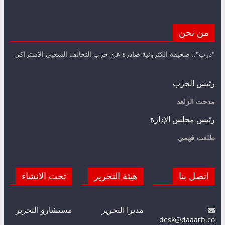
من نحن
"درب".. صحيفة الكترونية صادرة عن حزب التحالف الشعبي الاشتراكي
رئيس الحزب
مدحت الزاهد
رئيس مجلس الإدارة
طلعت فهمي
اتصل بنا
هيئة التحرير
تحت الانشاء
مديرا التحرير
مستشارو التحرير
desk@daaarb.co