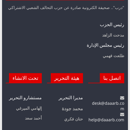
"درب".. صحيفة الكترونية صادرة عن حزب التحالف الشعبي الاشتراكي
رئيس الحزب
مدحت الزاهد
رئيس مجلس الإدارة
طلعت فهمي
اتصل بنا
هيئة التحرير
تحت الانشاء
مديرا التحرير
مستشارو التحرير
desk@daaarb.co
m
إلهامي الميرغي
محمد جودة
أحمد سعد
حنان فكري
help@daaarb.com