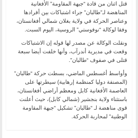
قتل اثنان من قادة “جبهة المقاومة” الأفغانية
المناهضة لـ”طالبان” جراء اشتباكات بين أفرادها
وعناصر الحركة في ولاية بغلان شمالي أفغانستان،
وفقا لوكالة “نوفوستي” الروسية، اليوم السبت.
ونقلت الوكالة عن مصدر لها قوله إن الاشتباكات
وقعت في مديرية أندرآب، وأنها خلفت أيضا سبعة
قتلى في صفوف “طالبان”.
وأواسط أغسطس الماضي، بسطت حركة “طالبان”
(المصنفة دوليا كمنظمة إرهابية) سيطرتها على
العاصمة الأفغانية كابل ومعظم أراضي أفغانستان،
باستثناء ولاية بنجشير (شمالي كابل)، حيث أعلنت
قوى مناهضة لـ “طالبان” تشكيل “جبهة المقاومة
الوطنية” لمحاربة الحركة.