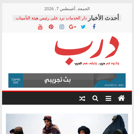
Skip
الجمعة, أغسطس 7, 2026
to
دار الخدمات ترد على رئيس هيئة التأمينات
content
بعد مؤتمره الصحفي: إنكار الأزمة لا ينهي
معاناة أصحاب المعاشات.. ونطالب بكشف
الشركة المنفذة
فرحات سليمان يكتب: القطاع الصحي إلى
أين؟
حزب التحالف الشعبي يطلق لجنة “الحق
درب
في الصحة” بالإسكندرية لرصد الانتهاكات
ودعم المرضى
صور .. اعتماد الرسومات النهائية للقرار
وأتوه
الوزاري لمدينة الصحفيين.. وانتهاء أعمال
في
إنشاء المبنى الإداري
درب..
المجلس القومي لحقوق الإنسان يعلن
وتبقى
متابعة قضية الدكتور محمد زهران.. ويؤكد:
هي
قرينة البراءة وضمانات المحاكمة العادلة
حق أصيل
الدرب