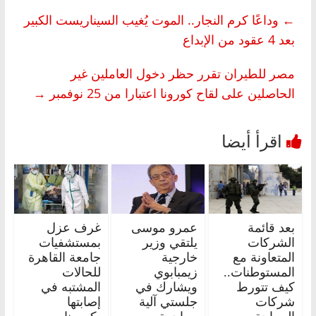
←
وداعًا كرم النجار.. الموت يُغيب السيناريست الكبير
بعد 4 عقود من الإبداع
مصر للطيران تقرر حظر دخول العاملين غير
الحاصلين على لقاح كورونا اعتبارا من 25 نوفمبر
→
بعد قائمة
عمرو موسى
غرف عزل
الشركات
يلتقي وزير
بمستشفيات
المتعاونة مع
خارجية
جامعة القاهرة
المستوطنات..
زيمبابوي
للحالات
كيف تتورط
ويشارك في
المشتبه في
شركات
جلستي آلية
إصابتها