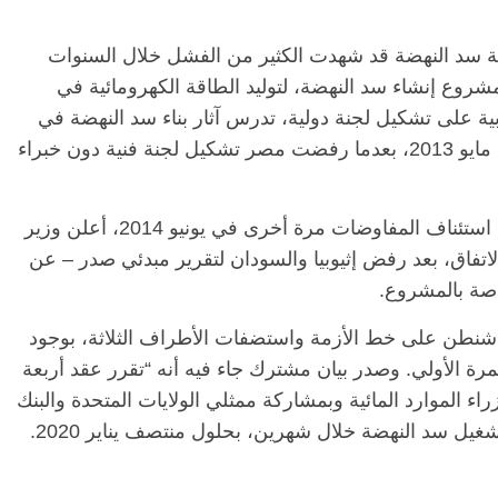
مة سد النهضة قد شهدت الكثير من الفشل خلال السنوات
مشروع إنشاء سد النهضة، لتوليد الطاقة الكهرومائية في
لإثيوبية على تشكيل لجنة دولية، تدرس آثار بناء سد النهضة في
سبتمبر من العام ذاته، توقفت المفاوضات في مايو 2013، بعدما رفضت مصر تشكيل لجنة فنية دون خبراء
وبعدما اتفقت السلطات في مصر وإثيوبيا على استئناف المفاوضات مرة أخرى في يونيو 2014، أعلن وزير
بر 2017، عدم التوصل لاتفاق، بعد رفض إثيوبيا والسودان لتقرير مبدئي صدر – عن
اصة بالمشروع.
شنطن على خط الأزمة واستضفات الأطراف الثلاثة، بوجود
لمرة الأولي. وصدر بيان مشترك جاء فيه أنه “تقرر عقد أربعة
ء الموارد المائية وبمشاركة ممثلي الولايات المتحدة والبنك
يل سد النهضة خلال شهرين، بحلول منتصف يناير 2020.