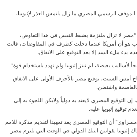
 الموقف الرسمي المصري ما زال يلتمس العذر لإثيوبيا،
ل تقديم برنامج “90 دقيقة” أن “مصر لا تزال ملتزمة بضبط النفس في هذا التفاوض،
 هو أن أمريكا عندما دخلت كطرف في المفاوضات، قالت
عدم بدء ملء السد إلا بعد التوقيع على الاتفاق.
لجأ لأساليب بغيضة، لم نبتز إثيوبيا ولم نهدد باستخدام قوة”.
اح أمس السبت، توقيع مصر بالأحرف الأولى على الاتفاق
العاصمة واشنطن.
 إن التوقيع المصري لايعتد به دولياً ولايكن اللجوء به إلي
م توقيع إثيوبيا عليه.
راوي” أن التوقيع المصري يعد تمهيدا لتقديم مذكرة للامم
ك إثيوبيا لقوانين البنك الدولي في الوقت التي تلتزم مصر