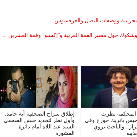
ت تجريبية ووصفات البصل والعرقسوس
 وشكوك حول مصير القمة العربية و”إكسبو” وقمة العشرين
→
المحكمة نظرت
إطلاق سراح الصحفية آية حامد..
حبس باتريك جورج وفي
وأول نظر لتجديد حبس الصحفي
قرار.. والباحث يروي
السيد عبد اللاه أمام دائرة
ذيبه
المشورة