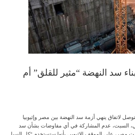
بناء سد النهضة “مثير للقلق” أم
صل لاتفاق ينهي أزمة سد النهضة بين مصر وإثيوبيا
بي، السبت، عدم المشاركة في أي مفاوضات بشأن سد
وردت مصر، على الموقف الإثيوبي بأنها ستستخدم “كل السبل