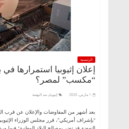
الرئيسية
إعلان إثيوبيا استمرارها في 
“مكسب” لمصر؟
,
1 مارس، 2020
إثيوبيا
سد النهضة
بعد أشهر من المفاوضات والإعلان عن قرب التو
“بإشراف أمريكي”، قرر مجلس الوزراء الإثيو
النهضة قد تضر بمصالح البلاد الوطنية؛ فيما 