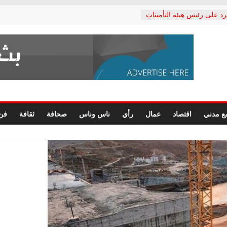
رد على رئيس هيئة التأمينات
حفي: إنكار الأزمة لا ينهي
 المعاشات.. ونطالب بكشف
ة
 يكتب: القطاع الصحي إلى
الشعبي يطلق لجنة “الحق
إسكندرية لرصد الانتهاكات
الرسومات النهائية للقرار
ع مدني
اقتصاد
عمال
رأي
ناس وناس
صحافة
ثقافة
فن
 الصحفيين.. وانتهاء أعمال
لإداري
ي لحقوق الإنسان يعلن
لدكتور محمد زهران.. ويؤكد:
وضمانات المحاكمة العادلة