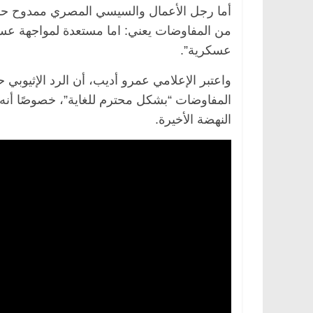
أما رجل الأعمال والسيسي المصري ممدوح حمزة
من المفاوضات يعني: اما مستعدة لمواجهة عسك
عسكرية”.
واعتبر الإعلامي عمرو أديب، أن الرد الإثيو
النهضة الأخيرة.
الرئيسية
مصر
ناس وناس
الرئيسية
مصر
د. عبدالخالق فاروق.. خبير اقتصادي
في ذكرى رحيله..
يحتفل بذكرى ميلاده وحيداً على أبواب
قانوني دافع عن ق
السبعين (بروفايل)
للحرية (بروفايل)
26 يناير، 2026
26 يناير، 2026