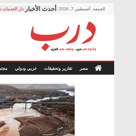
Skip
الجمعة, أغسطس 7, 2026
دار الخدمات ت
to
بعد مؤتمره الص
معاناة أصحاب
content
الشركة المنفذ
فرحات سليمان
درب
أين؟
حزب التحالف 
في الصحة” بال
وأتوه
ودعم المرضى
صور .. اعتماد 
في
مصر
تقارير وتحقيقات
عربي ودولي
مجتم
الوزاري لمدينة
درب..
إنشاء المبنى ا
وتبقى
المجلس القوم
هي
متابعة قضية ا
الدرب
قرينة البراءة 
حق أصيل