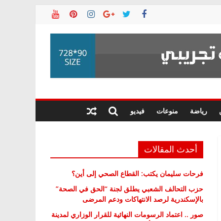
رياضة
منوعات
فيديو
أحدث المقالات
فرحات سليمان يكتب: القطاع الصحي إلى أين؟
حزب التحالف الشعبي يطلق لجنة “الحق في الصحة”
بالإسكندرية لرصد الانتهاكات ودعم المرضى
صور .. اعتماد الرسومات النهائية للقرار الوزاري لمدينة