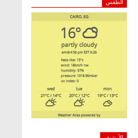
الطقس
CAIRO, EG
16°
partly cloudy
4:56 pm EET
6:26 am
feels like: 15
°c
wind: 18
km/h
nw
humidity: 57
%
pressure: 1018.96
mbar
uv index: 0
wed
tue
mon
21
°C
/ 14
°C
20
°C
/ 12
°C
19
°C
/ 13
°C
Weather Atlas
powered by
الأرشيف