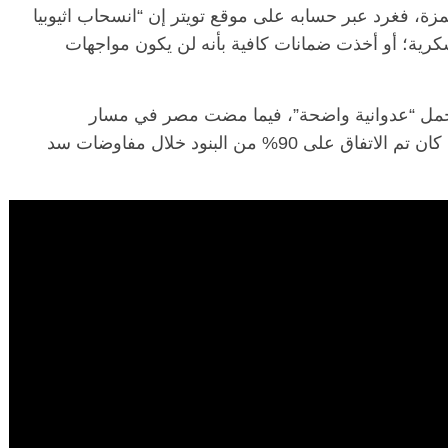
، فغرد عبر حسابه على موقع تويتر إن “انسحاب اثيوبيا
رية؛ أو أخذت ضمانات كافية بأنه لن يكون مواجهات
بي حمل “عدوانية واضحة”، فيما مضت مصر في مسار
المفاوضات “بشكل محترم للغاية”، خصوصًا أنه كان تم الاتفاق على 90% من البنود خلال مفاوضات سد
الرئيسية
مصر
ناس وناس
ناس وناس
مقعد شاغر على مائدة الإفطار.. يحي
 د. نور فرحات فقيه
حسين عبدالهادي فارس مقاومة
ضايا الوطن وانحاز
الخصخصة الذي دافع عن المال العام
(بروفايل)
21 فبراير، 2026