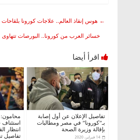
←
هوس إنقاذ العالم.. علاجات كورونا بلقاحا
خسائر العرب من كورونا.. البورصات تتهاوى
تفاصيل الإعلان عن أول إصابة
محامون: 
بـ”كورونا” في مصر ومطالبات
استئناف 
بإقالة وزيرة الصحة
انتظار ال
تفاصيل تع
14 فبراير، 2020