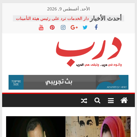
Skip
الأحد, أغسطس 9, 2026
to
دار الخدمات ترد على رئيس هيئة التأمينات
content
بعد مؤتمره الصحفي: إنكار الأزمة لا ينهي
معاناة أصحاب المعاشات.. ونطالب بكشف
الشركة المنفذة
فرحات سليمان يكتب: القطاع الصحي إلى
أين؟
حزب التحالف الشعبي يطلق لجنة “الحق
درب
في الصحة” بالإسكندرية لرصد الانتهاكات
ودعم المرضى
صور .. اعتماد الرسومات النهائية للقرار
وأتوه
الوزاري لمدينة الصحفيين.. وانتهاء أعمال
في
إنشاء المبنى الإداري
درب..
المجلس القومي لحقوق الإنسان يعلن
وتبقى
متابعة قضية الدكتور محمد زهران.. ويؤكد:
هي
قرينة البراءة وضمانات المحاكمة العادلة
حق أصيل
الدرب