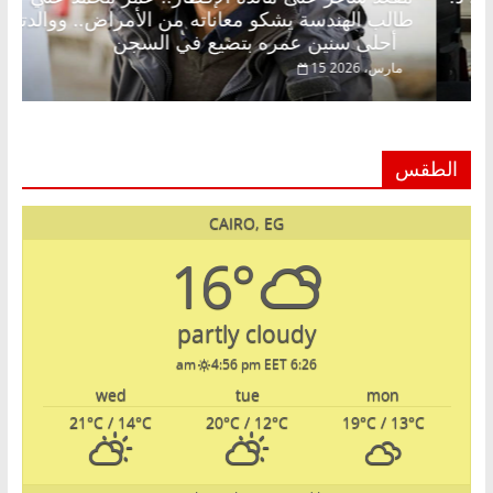
روق خبير اقتصادي في انتظار حلم
طالب الهندسة يشكو
أحلى سنين عمره بتضيع في السجن
15 مارس، 2026
الطقس
CAIRO, EG
16°
partly cloudy
4:56 pm EET
6:26 am
wed
tue
mon
21
°C
/ 14
°C
20
°C
/ 12
°C
19
°C
/ 13
°C