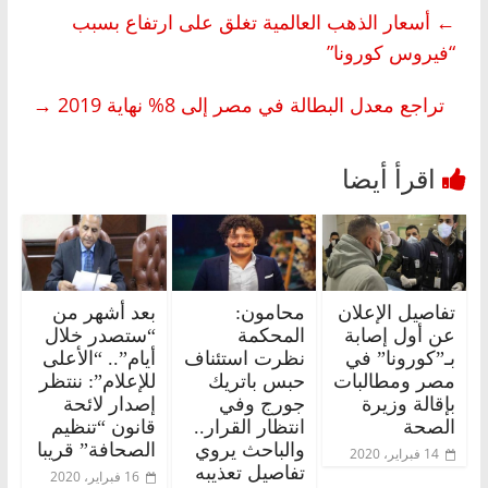
←
أسعار الذهب العالمية تغلق على ارتفاع بسبب
“فيروس كورونا”
تراجع معدل البطالة في مصر إلى 8% نهاية 2019
→
تفاصيل الإعلان
محامون:
بعد أشهر من
عن أول إصابة
المحكمة
“ستصدر خلال
بـ”كورونا” في
نظرت استئناف
أيام”.. “الأعلى
مصر ومطالبات
حبس باتريك
للإعلام”: ننتظر
بإقالة وزيرة
جورج وفي
إصدار لائحة
الصحة
انتظار القرار..
قانون “تنظيم
والباحث يروي
الصحافة” قريبا
14 فبراير، 2020
تفاصيل تعذيبه
16 فبراير، 2020