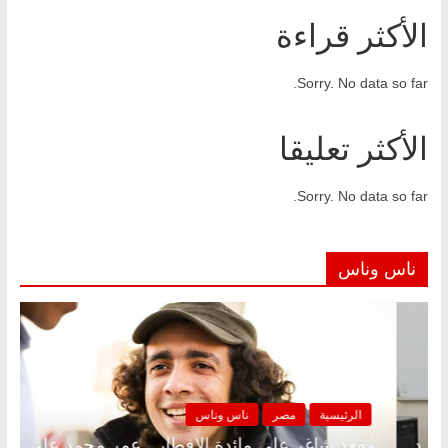
الأكثر قراءة
Sorry. No data so far.
الأكثر تعليقا
Sorry. No data so far.
ناس وناس
ر
ناس وناس
الرئيسية
مصر
ن
ى الإفطار وبلكونة بلا زينة رمضان.. د.
مقعد شاغر على ما