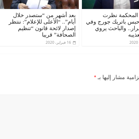
المحكمة نظرت
بعد أشهر من “ستصدر خلال
حبس باتريك جورج وفي
أيام”.. “الأعلى للإعلام”: ننتظر
قرار.. والباحث يروي
إصدار لائحة قانون “تنظيم
ذيبه
الصحافة” قريبا
16 فبراير، 2020
زامية مشار إليها بـ
*