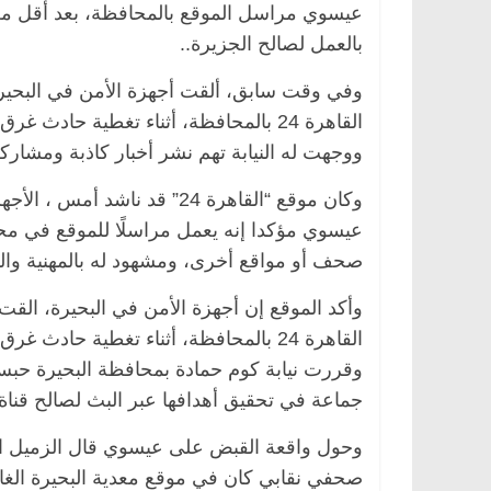
بالعمل لصالح الجزيرة..
وفي وقت سابق، ألقت أجهزة الأمن في البح
الرئيسية
مصر
ناس وناس
الرئيسية
مصر
ناس
القاهرة 24 بالمحافظة، أثناء تغطية حا
. عبدالخالق فاروق.. خبير اقتصادي
في ذكرى رحيله.. د.
ووجهت له النيابة تهم نشر أخبار كاذبة ومشارك
حتفل بذكرى ميلاده وحيداً على أبواب
قانوني دافع عن قضاي
روفايل)
للحرية (بروفايل)
وكان موقع “القاهرة 24” قد ن
26 يناير، 2026
26 يناير، 2026
عيسوي مؤكدا إنه يعمل مراسلًا للموقع في محا
صحف أو مواقع أخرى، ومشهود له بالمهنية وال
وأكد الموقع إن أجهزة الأمن في البحيرة، ا
القاهرة 24 بالمحافظة، أثناء تغطية حا
جماعة في تحقيق أهدافها عبر البث لصالح قناة 
وحول واقعة القبض على عيسوي قال الزميل 
صحفي نقابي كان في موقع معدية البحيرة الغا