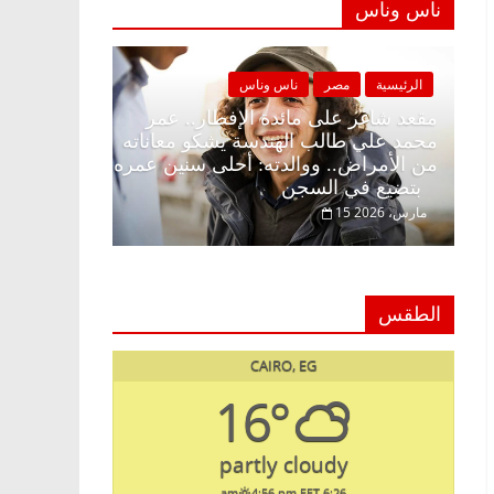
ناس وناس
الرئيسية
مصر
ناس وناس
الرئيسية
مصر
مقعد شاغر على الإفطار وبلكونة بلا زينة
مقعد شاغر على 
رمضان.. د. عبدالخالق فاروق خبير
محمد علي طالب 
اقتصادي في انتظار حلم الحرية ولمة
من الأمراض.. و
الحبايب
بتضيع في السجن
22 فبراير، 2026
15 مارس، 2026
الطقس
CAIRO, EG
16°
partly cloudy
4:56 pm EET
6:26 am