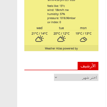
feels like: 15
°c
wind: 18
km/h
nw
humidity: 57
%
pressure: 1018.96
mbar
uv index: 0
wed
tue
mon
21
°C
/ 14
°C
20
°C
/ 12
°C
19
°C
/ 13
°C
Weather Atlas
powered by
الأرشيف
الأرشيف