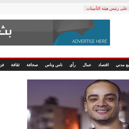
 على رئيس هيئة التأمينات
ي: إنكار الأزمة لا ينهي
لمعاشات.. ونطالب بكشف
كتب: القطاع الصحي إلى
شعبي يطلق لجنة “الحق
كندرية لرصد الانتهاكات
رسومات النهائية للقرار
ع مدني
اقتصاد
عمال
رأي
ناس وناس
صحافة
ثقافة
فن
لصحفيين.. وانتهاء أعمال
داري
لحقوق الإنسان يعلن
كتور محمد زهران.. ويؤكد:
مانات المحاكمة العادلة