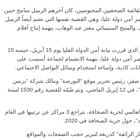
قائمة الصحفيين المحبوسين، كان آخرهم الزميل سامح حنين
تم ضمه للقضية رقم 586 لسنة 2020 حصر أمن دولة عليا، وهي القضية نفسها التي تضم أيضاً الزميل
منتج السنيمائي معتز عبد الوهاب، بتهمة إنتاج أفلام
كما تم القبض على الزميل الصحفي أحمد علام الذي قررت نيابة أمن الدولة العليا يوم 15 أبريل، حبسه 15
 على ذمة القضية رقم 558 لسنة 2020 حصر أمن دولة عليا، بتهمة الانضمام لجماعة أسست على
انات كاذبة، وإساءة استخدام وسائل التواصل الاجتماعي.
صقر، رئيس تحرير موقع “البورصة” ومالك شركة “بزنس
نيوز” التي تصدر عنها صحيفة “ديلي نيوز إيجبت”، في 12 إبريل الماضي، وتم ضُمّه للقضية رقم 1530 لسنة
وتراجعت مصر إلى المرتبة 166 في التصنيف العالمي لحرية الصحافة، بتراجع 3 مراكز عن ترتيبها في العام
 حول حرية الصحافة في 2020.
ر الزائفة” كذريعة لتبرير حجب الصفحات والمواقع