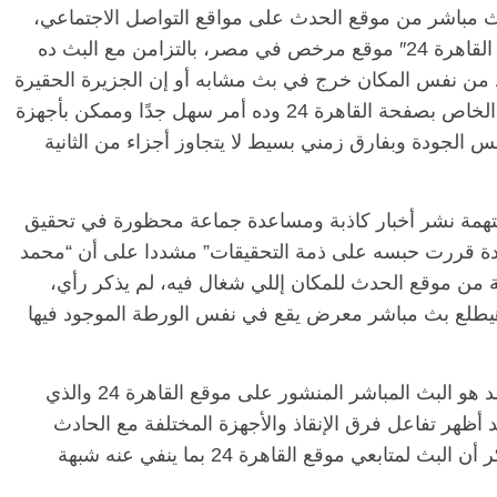
نقل بث مباشر من موقع الحدث على مواقع التواصل الاجتماعي،
وتابع ” محمد بدأ البث للمكان إللي شغال فيه ” القاهرة 24″ موقع مرخص في مصر، بالتزامن مع البث ده
من نفس المكان خرج في بث مشابه أو إن الجزيرة الحقيرة
استخدمت تقنية ما قدرت من خلالها تعيد البث الخاص بصفحة القاهرة 24 وده أمر سهل جدًا وممكن بأجهزة
فس الجودة وبفارق زمني بسيط لا يتجاوز أجزاء من الثانية
بتهمة نشر أخبار كاذبة ومساعدة جماعة محظورة في تحقيق
دة قررت حبسه على ذمة التحقيقات” مشددا على أن “محمد
من موقع الحدث للمكان إللي شغال فيه، لم يذكر رأي،
طلع بث مباشر معرض يقع في نفس الورطة الموجود فيها
وشدد نصره على أن أكبر دليل على براءة محمد هو البث المباشر المنشور على موقع القاهرة 24 والذي
ظهر تفاعل فرق الإنقاذ والأجهزة المختلفة مع الحادث
بصورة جيدة، كذلك ظهر صوته بوضوح وهو يذكر أن البث لمتابعي موقع القاهرة 24 بما ينفي عنه شبهة