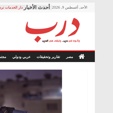
Skip
الأحد, أغسطس 9, 2026
دار الخدمات ترد
to
بعد مؤتمره الصحف
معاناة أصحاب ا
content
الشركة المنفذة
فرحات سليمان ي
درب
أين؟
حزب التحالف ال
في الصحة” بالإس
وأتوه
ودعم المرضى
صور .. اعتماد ال
في
مصر
تقارير وتحقيقات
عربي ودولي
مجتم
الوزاري لمدينة ا
درب..
إنشاء المبنى الإ
وتبقى
المجلس القومي 
هي
متابعة قضية الد
الدرب
قرينة البراءة وض
حق أصيل