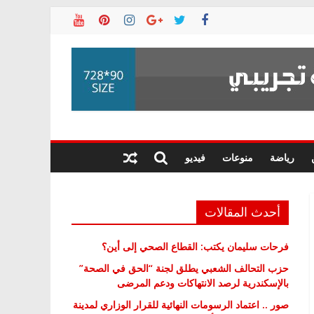
رياضة
منوعات
فيديو
أحدث المقالات
فرحات سليمان يكتب: القطاع الصحي إلى أين؟
حزب التحالف الشعبي يطلق لجنة “الحق في الصحة”
بالإسكندرية لرصد الانتهاكات ودعم المرضى
صور .. اعتماد الرسومات النهائية للقرار الوزاري لمدينة