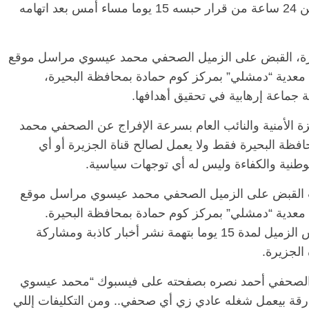
عيسوي مراسل الموقع بالمحافظة، بعد أقل من 24 ساعة من قرار حبسه 15 يوما مساء أمس بعد اتهامه
الرئيسية
مصر
ناس وناس
يرة، القبض على الزميل الصحفي محمد عيسوي مراسل موقع
 وناس
مقعد شاغر على مائدة الإفطار.. يحيى
دث غرق معدية “دمشلي” بمركز كوم حمادة بمحافظة البحيرة،
 نور فرحات فقيه
حسين عبدالهادي فارس مقاومة
ة جماعة إرهابية في تحقيق أهدافها.
ا الوطن وانحاز
الخصخصة الذي دافع عن المال العام
(بروفايل)
اشد أمس ، الأجهزة الأمنية والنائب العام بسرعة الإفراج عن الصحفي محمد
21 فبراير، 2026
فظة البحيرة فقط ولا يعمل لصالح قناة الجزيرة أو أي
وطنية والكفاءة وليس له أي توجهات سياسية.
لقت القبض على الزميل الصحفي محمد عيسوي مراسل موقع
دث غرق معدية “دمشلي” بمركز كوم حمادة بمحافظة البحيرة.
وقررت نيابة كوم حمادة بمحافظة البحيرة حبس الزميل لمدة 15 يوما بتهمة نشر أخبار كاذبة ومشاركة
الجزيرة.
الصحفي أحمد نصره بصفحته على فيسبوك “محمد عيسوي
رقة بيعمل شغله عادي زي أي صحفي.. ومن التكليفات إللي