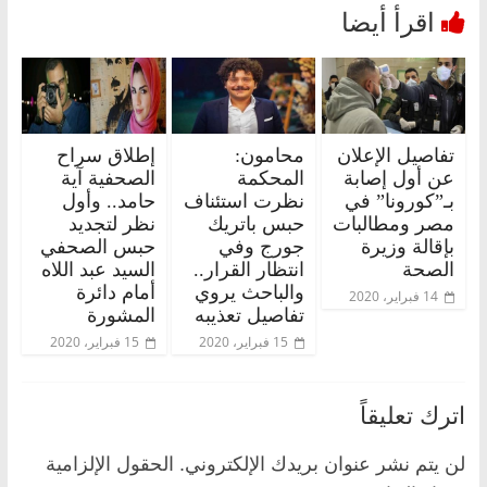
تفاصيل الإعلان
محامون:
إطلاق سراح
عن أول إصابة
المحكمة
الصحفية آية
بـ”كورونا” في
نظرت استئناف
حامد.. وأول
مصر ومطالبات
حبس باتريك
نظر لتجديد
بإقالة وزيرة
جورج وفي
حبس الصحفي
الصحة
انتظار القرار..
السيد عبد اللاه
والباحث يروي
أمام دائرة
14 فبراير، 2020
تفاصيل تعذيبه
المشورة
15 فبراير، 2020
15 فبراير، 2020
اترك تعليقاً
لن يتم نشر عنوان بريدك الإلكتروني.
الحقول الإلزامية