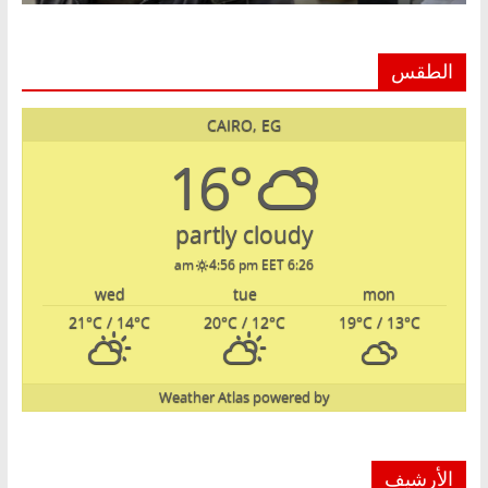
الطقس
CAIRO, EG
16°
partly cloudy
4:56 pm EET
6:26 am
wed
tue
mon
21
°C
/ 14
°C
20
°C
/ 12
°C
19
°C
/ 13
°C
Weather Atlas
powered by
الأرشيف