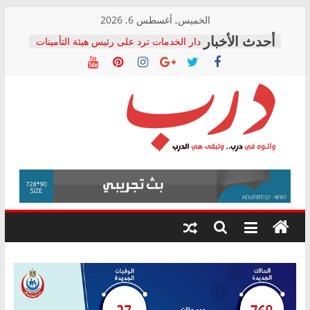
Skip
الخميس, أغسطس 6, 2026
to
دار الخدمات ترد على رئيس هيئة التأمينات
content
بعد مؤتمره الصحفي: إنكار الأزمة لا ينهي
معاناة أصحاب المعاشات.. ونطالب بكشف
الشركة المنفذة
فرحات سليمان يكتب: القطاع الصحي إلى
أين؟
حزب التحالف الشعبي يطلق لجنة “الحق
درب
في الصحة” بالإسكندرية لرصد الانتهاكات
ودعم المرضى
صور .. اعتماد الرسومات النهائية للقرار
وأتوه
الوزاري لمدينة الصحفيين.. وانتهاء أعمال
في
إنشاء المبنى الإداري
درب..
المجلس القومي لحقوق الإنسان يعلن
وتبقى
متابعة قضية الدكتور محمد زهران.. ويؤكد:
هي
قرينة البراءة وضمانات المحاكمة العادلة
حق أصيل
الدرب