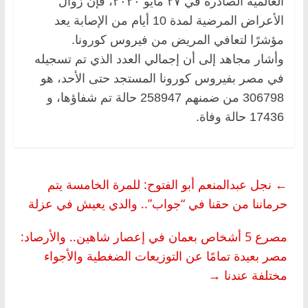
العالمية الصادرة في ٢٧ مايو ٢٠٢٠، فإن زوال
الأعراض المرضية لمدة 10 أيام من الإصابة يعد
مؤشرًا لتعافي المريض من فيروس كورونا.
وأشار مجاهد إلى أن إجمالي العدد الذي تم تسجيله
في مصر بفيروس كورونا المستجد حتى الأحد، هو
306798 من ضمنهم 258947 حالة تم شفاؤها، و
17436 حالة وفاة.
←
نجل عبدالمنعم أبو الفتوح: للمرة الخامسة يتم
حرماننا من حقنا في “جواب”.. والدي يعيش في عزلة
مصرع 5 أشخاص بعمان في إعصار شاهين.. والأرصاد:
مصر بعيدة تمامًا عن التوزيعات الضغطية والأجواء
مختلفة عندنا
→