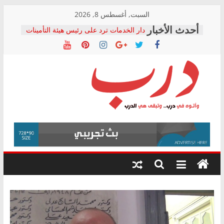
Skip
السبت, أغسطس 8, 2026
to
دار الخدمات ترد على رئيس هيئة التأمينات
content
بعد مؤتمره الصحفي: إنكار الأزمة لا ينهي
معاناة أصحاب المعاشات.. ونطالب بكشف
الشركة المنفذة
فرحات سليمان يكتب: القطاع الصحي إلى
أين؟
حزب التحالف الشعبي يطلق لجنة “الحق
درب
في الصحة” بالإسكندرية لرصد الانتهاكات
ودعم المرضى
صور .. اعتماد الرسومات النهائية للقرار
وأتوه
الوزاري لمدينة الصحفيين.. وانتهاء أعمال
في
إنشاء المبنى الإداري
درب..
المجلس القومي لحقوق الإنسان يعلن
وتبقى
متابعة قضية الدكتور محمد زهران.. ويؤكد:
هي
قرينة البراءة وضمانات المحاكمة العادلة
حق أصيل
الدرب