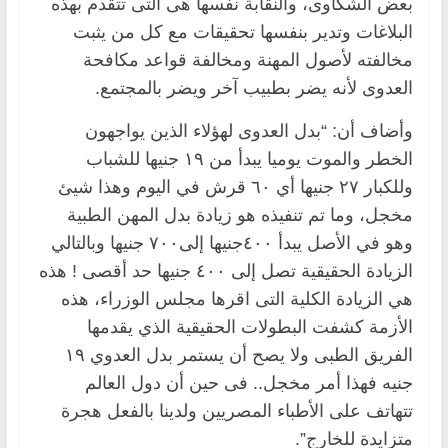
بعض الشكاوى، والنقابة نفسها هى التى تتقدم بهذه
البلاغات وتدير بنفسها تحقيقات مع كل من يثبت
مخالفته لأصول المهنة ومخالفة قواعد مكافحة
العدوى لأنه يضر بطبيب آخر ويضر بالمجتمع.
وأضاف أن: “بدل العدوى لهؤلاء الذين يواجهون
الخطر والموت يوميا يبدأ من ١٩ جنيها للشباب
وللكبار ٢٧ جنيها أي ٦٠ قرش في اليوم وهذا شيئ
مخجل، وما تم تنفيذه هو زيادة بدل المهن الطبية
وهو في الأصل يبدأ ٤٠٠جنيها إلى٧٠٠ جنيها وبالتالي
الزيادة الحقيقية تصل إلى ٤٠٠ جنيها حد أقصى ! هذه
هي الزيادة الكلية التى اقرها مجلس الوزراء، هذه
الأزمة كشفت البطولات الحقيقية الذي يقدمها
الفريق الطبى ولا يصح أن يستمر بدل العدوي ١٩
جنيه فهذا أمر مخجل.. فى حين أن دول العالم
تتهاتف على الأطباء المصريين ولدينا بالفعل هجرة
متزايدة للخارج”.