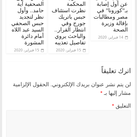
عن أول إصابة
المحكمة
الصحفية آية
بـ”كورونا” في
نظرت استئناف
حامد.. وأول
مصر ومطالبات
حبس باتريك
نظر لتجديد
بإقالة وزيرة
جورج وفي
حبس الصحفي
الصحة
انتظار القرار..
السيد عبد اللاه
والباحث يروي
أمام دائرة
14 فبراير، 2020
تفاصيل تعذيبه
المشورة
15 فبراير، 2020
15 فبراير، 2020
اترك تعليقاً
لن يتم نشر عنوان بريدك الإلكتروني.
الحقول الإلزامية
مشار إليها بـ
*
التعليق
*