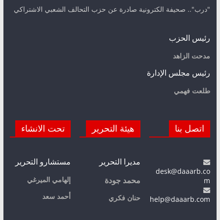
"درب".. صحيفة الكترونية صادرة عن حزب التحالف الشعبي الاشتراكي
رئيس الحزب
مدحت الزاهد
رئيس مجلس الإدارة
طلعت فهمي
اتصل بنا
هيئة التحرير
تحت الانشاء
مديرا التحرير
مستشارو التحرير
desk@daaarb.co
m
إلهامي الميرغي
محمد جودة
أحمد سعد
حنان فكري
help@daaarb.com