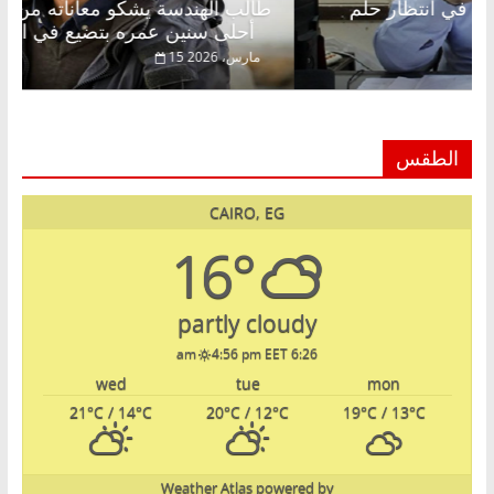
عبدالخالق فاروق خبير اقتصادي في انتظار حلم
طالب 
الحرية ولمة الحبايب
أحلى سنين عمره بتضيع في السجن
22 فبراير، 2026
15 مارس،
الطقس
CAIRO, EG
16°
partly cloudy
4:56 pm EET
6:26 am
wed
tue
mon
21
°C
/ 14
°C
20
°C
/ 12
°C
19
°C
/ 13
°C
Weather Atlas
powered by