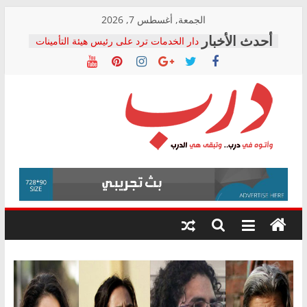
Skip
الجمعة, أغسطس 7, 2026
to
دار الخدمات ترد على رئيس هيئة التأمينات
content
بعد مؤتمره الصحفي: إنكار الأزمة لا ينهي
معاناة أصحاب المعاشات.. ونطالب بكشف
الشركة المنفذة
فرحات سليمان يكتب: القطاع الصحي إلى
أين؟
حزب التحالف الشعبي يطلق لجنة “الحق
درب
في الصحة” بالإسكندرية لرصد الانتهاكات
ودعم المرضى
صور .. اعتماد الرسومات النهائية للقرار
وأتوه
الوزاري لمدينة الصحفيين.. وانتهاء أعمال
في
إنشاء المبنى الإداري
درب..
المجلس القومي لحقوق الإنسان يعلن
وتبقى
متابعة قضية الدكتور محمد زهران.. ويؤكد:
هي
قرينة البراءة وضمانات المحاكمة العادلة
حق أصيل
الدرب