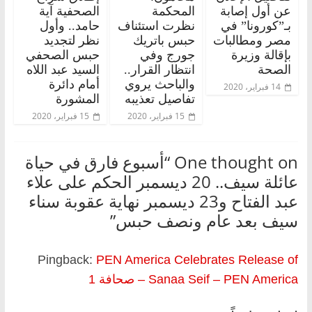
عن أول إصابة
المحكمة
الصحفية آية
بـ”كورونا” في
نظرت استئناف
حامد.. وأول
مصر ومطالبات
حبس باتريك
نظر لتجديد
بإقالة وزيرة
جورج وفي
حبس الصحفي
الصحة
انتظار القرار..
السيد عبد اللاه
والباحث يروي
أمام دائرة
14 فبراير، 2020
تفاصيل تعذيبه
المشورة
15 فبراير، 2020
15 فبراير، 2020
One thought on “
أسبوع فارق في حياة
عائلة سيف.. 20 ديسمبر الحكم على علاء
عبد الفتاح و23 ديسمبر نهاية عقوبة سناء
سيف بعد عام ونصف حبس
”
Pingback:
PEN America Celebrates Release of
Sanaa Seif – PEN America – صحافة 1