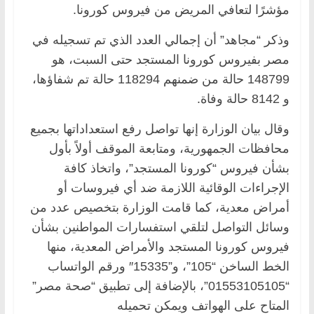
مؤشرًا لتعافي المريض من فيروس كورونا.
وذكر “مجاهد” أن إجمالي العدد الذي تم تسجيله في
مصر بفيروس كورونا المستجد حتى السبت، هو
148799 حالة من ضمنهم 118294 حالة تم شفاؤها،
و 8142 حالة وفاة.
وقال بيان الوزارة إنها تواصل رفع استعداداتها بجميع
محافظات الجمهورية، ومتابعة الموقف أولاً بأول
بشأن فيروس “كورونا المستجد”، واتخاذ كافة
الإجراءات الوقائية اللازمة ضد أي فيروسات أو
أمراض معدية، كما قامت الوزارة بتخصيص عدد من
وسائل التواصل لتلقي استفسارات المواطنين بشأن
فيروس كورونا المستجد والأمراض المعدية، منها
الخط الساخن “105”، و”15335″ ورقم الواتساب
“01553105105”، بالإضافة إلى تطبيق “صحة مصر”
المتاح على الهواتف ويمكن تحميله