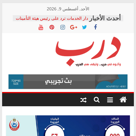
Skip
الأحد, أغسطس 9, 2026
to
دار الخدمات ترد على رئيس هيئة التأمينات
content
بعد مؤتمره الصحفي: إنكار الأزمة لا ينهي
معاناة أصحاب المعاشات.. ونطالب بكشف
الشركة المنفذة
فرحات سليمان يكتب: القطاع الصحي إلى
أين؟
حزب التحالف الشعبي يطلق لجنة “الحق
درب
في الصحة” بالإسكندرية لرصد الانتهاكات
ودعم المرضى
صور .. اعتماد الرسومات النهائية للقرار
وأتوه
الوزاري لمدينة الصحفيين.. وانتهاء أعمال
في
إنشاء المبنى الإداري
درب..
المجلس القومي لحقوق الإنسان يعلن
وتبقى
متابعة قضية الدكتور محمد زهران.. ويؤكد:
هي
قرينة البراءة وضمانات المحاكمة العادلة
حق أصيل
الدرب