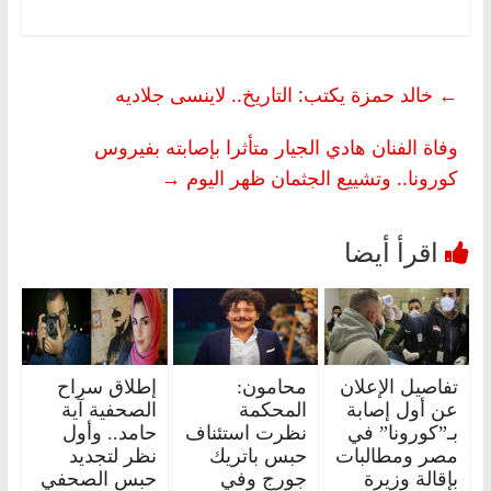
←
خالد حمزة يكتب: التاريخ.. لاينسى جلاديه
وفاة الفنان هادي الجيار متأثرا بإصابته بفيروس
كورونا.. وتشييع الجثمان ظهر اليوم
→
تفاصيل الإعلان
محامون:
إطلاق سراح
عن أول إصابة
المحكمة
الصحفية آية
بـ”كورونا” في
نظرت استئناف
حامد.. وأول
مصر ومطالبات
حبس باتريك
نظر لتجديد
بإقالة وزيرة
جورج وفي
حبس الصحفي