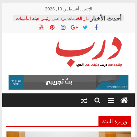
Skip
الإثنين, أغسطس 10, 2026
to
المجلس القومي لحقوق الإنسان يعلن
content
متابعة قضية الدكتور محمد زهران.. ويؤكد:
قرينة البراءة وضمانات المحاكمة العادلة
حق أصيل
دار الخدمات ترد على رئيس هيئة التأمينات
بعد مؤتمره الصحفي: إنكار الأزمة لا ينهي
معاناة أصحاب المعاشات.. ونطالب بكشف
درب
الشركة المنفذة
فرحات سليمان يكتب: القطاع الصحي إلى
أين؟
وأتوه
حزب التحالف الشعبي يطلق لجنة “الحق
في
في الصحة” بالإسكندرية لرصد الانتهاكات
درب..
ودعم المرضى
وتبقى
صور .. اعتماد الرسومات النهائية للقرار
هي
الوزاري لمدينة الصحفيين.. وانتهاء أعمال
إنشاء المبنى الإداري
الدرب
وزيرة البيئة