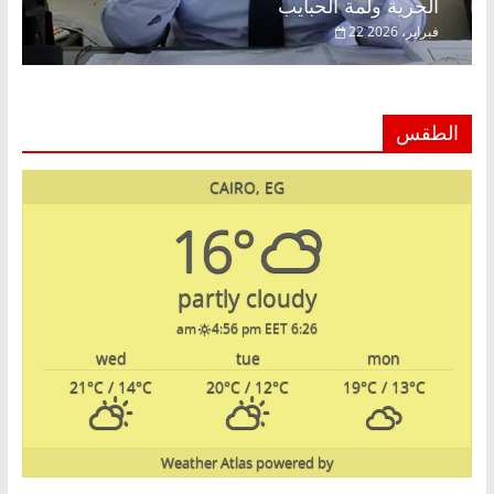
الحرية ولمة الحبايب
22 فبراير، 2026
الطقس
CAIRO, EG
16°
partly cloudy
4:56 pm EET
6:26 am
wed
tue
mon
21
°C
/ 14
°C
20
°C
/ 12
°C
19
°C
/ 13
°C
Weather Atlas
powered by