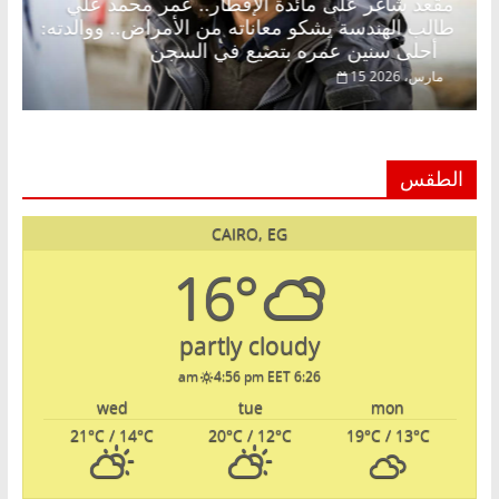
ن.. د.
مقعد شاغر على مائدة الإفطار.. عمر محمد علي
م
طالب الهندسة يشكو معاناته من الأمراض.. ووالدته
أحلى سنين عمره بتضيع في السجن
15 مارس، 2026
الطقس
CAIRO, EG
16°
partly cloudy
4:56 pm EET
6:26 am
wed
tue
mon
21
°C
/ 14
°C
20
°C
/ 12
°C
19
°C
/ 13
°C