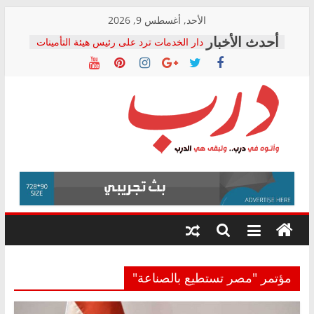
Skip
الأحد, أغسطس 9, 2026
to
دار الخدمات ترد على رئيس هيئة التأمينات
content
بعد مؤتمره الصحفي: إنكار الأزمة لا ينهي
معاناة أصحاب المعاشات.. ونطالب بكشف
الشركة المنفذة
فرحات سليمان يكتب: القطاع الصحي إلى
أين؟
حزب التحالف الشعبي يطلق لجنة “الحق
درب
في الصحة” بالإسكندرية لرصد الانتهاكات
ودعم المرضى
صور .. اعتماد الرسومات النهائية للقرار
وأتوه
الوزاري لمدينة الصحفيين.. وانتهاء أعمال
في
إنشاء المبنى الإداري
درب..
المجلس القومي لحقوق الإنسان يعلن
وتبقى
متابعة قضية الدكتور محمد زهران.. ويؤكد:
هي
قرينة البراءة وضمانات المحاكمة العادلة
حق أصيل
الدرب
مؤتمر "مصر تستطيع بالصناعة"