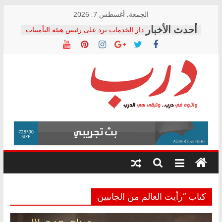
Skip
الجمعة, أغسطس 7, 2026
to
دار الخدمات ترد على رئيس هيئة التأمينات
content
بعد مؤتمره الصحفي: إنكار الأزمة لا ينهي
معاناة أصحاب المعاشات.. ونطالب بكشف
الشركة المنفذة
فرحات سليمان يكتب: القطاع الصحي إلى
أين؟
حزب التحالف الشعبي يطلق لجنة “الحق
درب
في الصحة” بالإسكندرية لرصد الانتهاكات
ودعم المرضى
صور .. اعتماد الرسومات النهائية للقرار
وأتوه
الوزاري لمدينة الصحفيين.. وانتهاء أعمال
في
إنشاء المبنى الإداري
درب..
المجلس القومي لحقوق الإنسان يعلن
وتبقى
متابعة قضية الدكتور محمد زهران.. ويؤكد:
هي
قرينة البراءة وضمانات المحاكمة العادلة
حق أصيل
الدرب
كتاب “رأيت العالم من الجانبين