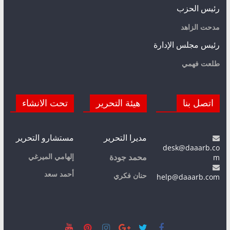
رئيس الحزب
مدحت الزاهد
رئيس مجلس الإدارة
طلعت فهمي
اتصل بنا
هيئة التحرير
تحت الانشاء
مديرا التحرير
مستشارو التحرير
desk@daaarb.co
m
إلهامي الميرغي
محمد جودة
أحمد سعد
حنان فكري
help@daaarb.com