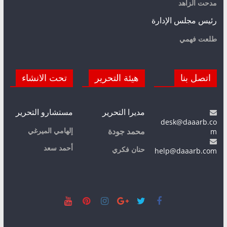
مدحت الزاهد
رئيس مجلس الإدارة
طلعت فهمي
اتصل بنا
هيئة التحرير
تحت الانشاء
مديرا التحرير
مستشارو التحرير
desk@daaarb.co
m
إلهامي الميرغي
محمد جودة
أحمد سعد
حنان فكري
help@daaarb.com