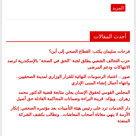
أحدث المقالات
فرحات سليمان يكتب: القطاع الصحي إلى أين؟
حزب التحالف الشعبي يطلق لجنة “الحق في الصحة” بالإسكندرية لرصد
الانتهاكات ودعم المرضى
صور .. اعتماد الرسومات النهائية للقرار الوزاري لمدينة الصحفيين..
وانتهاء أعمال إنشاء المبنى الإداري
المجلس القومي لحقوق الإنسان يعلن متابعة قضية الدكتور محمد
زهران.. ويؤكد: قرينة البراءة وضمانات المحاكمة العادلة حق أصيل
دار الخدمات ترد على رئيس هيئة التأمينات بعد مؤتمره الصحفي: إنكار
الأزمة لا ينهي معاناة أصحاب المعاشات.. ونطالب بكشف الشركة
المنفذة