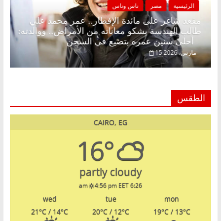
الرئيسية
مصر
ناس وناس
 رمضان.. د.
مقعد شاغر على مائدة الإفطار.. عمر محمد ع
ار حلم
طالب الهندسة يشكو معاناته من الأمراض.. ووا
أحلى سنين عمره بتضيع في السجن
15 مارس، 2026
الطقس
CAIRO, EG
16°
partly cloudy
4:56 pm EET
6:26 am
wed
tue
mon
21
°C
/ 14
°C
20
°C
/ 12
°C
19
°C
/ 13
°C