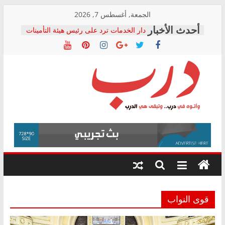
Skip
الجمعة, أغسطس 7, 2026
to
دار الخدمات ترد على رئيس هيئة التأمينات
content
بعد مؤتمره الصحفي: إنكار الأزمة لا ينهي
معاناة أصحاب المعاشات.. ونطالب بكشف
الشركة المنفذة
فرحات سليمان يكتب: القطاع الصحي إلى
أين؟
حزب التحالف الشعبي يطلق لجنة “الحق
درب
في الصحة” بالإسكندرية لرصد الانتهاكات
ودعم المرضى
صور .. اعتماد الرسومات النهائية للقرار
وأتوه
الوزاري لمدينة الصحفيين.. وانتهاء أعمال
في
إنشاء المبنى الإداري
درب..
المجلس القومي لحقوق الإنسان يعلن
وتبقى
متابعة قضية الدكتور محمد زهران.. ويؤكد:
هي
قرينة البراءة وضمانات المحاكمة العادلة
حق أصيل
الدرب
قوى النواب