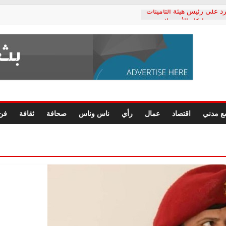
د على رئيس هيئة التأمينات
حفي: إنكار الأزمة لا ينهي
 المعاشات.. ونطالب بكشف
ة
 يكتب: القطاع الصحي إلى
الشعبي يطلق لجنة “الحق
إسكندرية لرصد الانتهاكات
الرسومات النهائية للقرار
ع مدني
اقتصاد
عمال
رأي
ناس وناس
صحافة
ثقافة
فن
 الصحفيين.. وانتهاء أعمال
لإداري
 لحقوق الإنسان يعلن
دكتور محمد زهران.. ويؤكد:
وضمانات المحاكمة العادلة