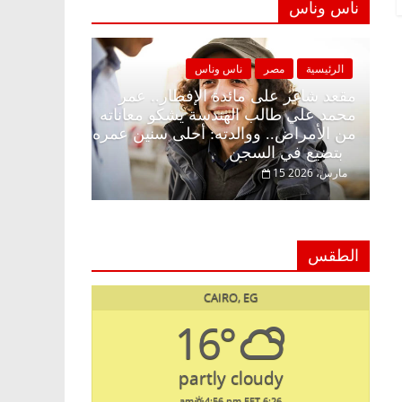
ناس وناس
الرئيسية
مصر
ناس وناس
الرئيسية
 زينة
مقعد شاغر على مائدة الإفطار.. عمر
محمد علي طالب الهندسة يشكو معاناته
د. عبدالخا
مة
من الأمراض.. ووالدته: أحلى سنين عمره
يحتفل بذكر
بتضيع في السجن
السبعين (بروفايل)
15 مارس، 2026
26 يناير، 2026
الطقس
CAIRO, EG
16°
partly cloudy
4:56 pm EET
6:26 am