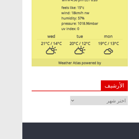
feels like: 15
°c
wind: 18
km/h
nw
humidity: 57
%
pressure: 1018.96
mbar
uv index: 0
wed
tue
mon
21
°C
/ 14
°C
20
°C
/ 12
°C
19
°C
/ 13
°C
Weather Atlas
powered by
الأرشيف
الأرشيف