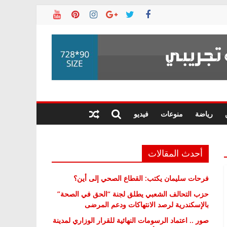
رياضة
منوعات
فيديو
أحدث المقالات
فرحات سليمان يكتب: القطاع الصحي إلى أين؟
حزب التحالف الشعبي يطلق لجنة “الحق في الصحة”
بالإسكندرية لرصد الانتهاكات ودعم المرضى
صور .. اعتماد الرسومات النهائية للقرار الوزاري لمدينة