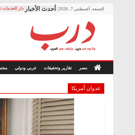
Skip
الجمعة, أغسطس 7, 2026
دار الخدمات ت
to
بعد مؤتمره الص
معاناة أصحاب
content
الشركة المنفذ
فرحات سليمان
درب
أين؟
حزب التحالف 
في الصحة” بال
وأتوه
ودعم المرضى
صور .. اعتماد 
في
مصر
تقارير وتحقيقات
عربي ودولي
مجتم
الوزاري لمدينة
درب..
إنشاء المبنى ا
وتبقى
المجلس القوم
هي
متابعة قضية ا
عدوان أمريكا
الدرب
قرينة البراءة 
حق أصيل