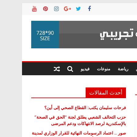
رياضة
منوعات
فيديو
أحدث المقالات
فرحات سليمان يكتب: القطاع الصحي إلى أين؟
حزب التحالف الشعبي يطلق لجنة “الحق في الصحة”
بالإسكندرية لرصد الانتهاكات ودعم المرضى
صور .. اعتماد الرسومات النهائية للقرار الوزاري لمدينة