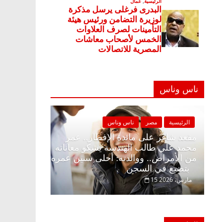
ناس وناس
ناس وناس
الرئيسية
مصر
ناس وناس
الإفطار وبلكونة بلا زينة
مقعد شاغر على مائدة الإفطار.. ع
الخالق فاروق خبير
محمد علي طالب الهندسة يشكو معا
ظار حلم الحرية ولمة
من الأمراض.. ووالدته: أحلى سني
بتضيع في السجن
15 مارس، 2026