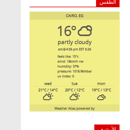
الطقس
CAIRO, EG
16°
partly cloudy
4:56 pm EET
6:26 am
feels like: 15
°c
wind: 18
km/h
nw
humidity: 57
%
pressure: 1018.96
mbar
uv index: 0
wed
tue
mon
21
°C
/ 14
°C
20
°C
/ 12
°C
19
°C
/ 13
°C
Weather Atlas
powered by
الأرشيف