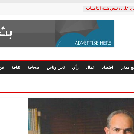
رد على رئيس هيئة التأمينات
حفي: إنكار الأزمة لا ينهي
 المعاشات.. ونطالب بكشف
ة
 يكتب: القطاع الصحي إلى
الشعبي يطلق لجنة “الحق
إسكندرية لرصد الانتهاكات
الرسومات النهائية للقرار
ع مدني
اقتصاد
عمال
رأي
ناس وناس
صحافة
ثقافة
فن
 الصحفيين.. وانتهاء أعمال
لإداري
ي لحقوق الإنسان يعلن
لدكتور محمد زهران.. ويؤكد:
وضمانات المحاكمة العادلة