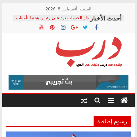
Skip
السبت, أغسطس 8, 2026
to
دار الخدمات ترد على رئيس هيئة التأمينات
content
بعد مؤتمره الصحفي: إنكار الأزمة لا ينهي
معاناة أصحاب المعاشات.. ونطالب بكشف
الشركة المنفذة
فرحات سليمان يكتب: القطاع الصحي إلى
أين؟
حزب التحالف الشعبي يطلق لجنة “الحق
درب
في الصحة” بالإسكندرية لرصد الانتهاكات
ودعم المرضى
صور .. اعتماد الرسومات النهائية للقرار
وأتوه
الوزاري لمدينة الصحفيين.. وانتهاء أعمال
في
إنشاء المبنى الإداري
درب..
المجلس القومي لحقوق الإنسان يعلن
وتبقى
متابعة قضية الدكتور محمد زهران.. ويؤكد:
هي
قرينة البراءة وضمانات المحاكمة العادلة
حق أصيل
الدرب
رسوم إضافية