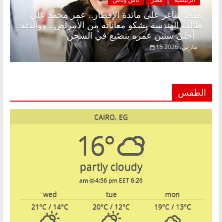
د.
مقعد شاغر على مائدة الإفطار.. عمر محمد علي
طالب الهندسة يشكو معاناته من الأمراض.. ووالدته:
أحلى سنين عمره بتضيع في السجن
15 مارس، 2026
الطقس
CAIRO, EG
16°
partly cloudy
4:56 pm EET
6:26 am
wed
tue
mon
21
°C
/ 14
°C
20
°C
/ 12
°C
19
°C
/ 13
°C