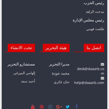
رئيس الحزب
مدحت الزاهد
رئيس مجلس الإدارة
طلعت فهمي
اتصل بنا
هيئة التحرير
تحت الانشاء
مديرا التحرير
مستشارو التحرير
desk@daaarb.co
m
إلهامي الميرغي
محمد جودة
أحمد سعد
حنان فكري
help@daaarb.com