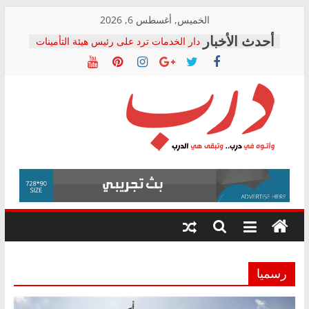
Skip
الخميس, أغسطس 6, 2026
to
دار الخدمات ترد على رئيس هيئة التأمينات
content
بعد مؤتمره الصحفي: إنكار الأزمة لا ينهي
معاناة أصحاب المعاشات.. ونطالب بكشف
الشركة المنفذة
فرحات سليمان يكتب: القطاع الصحي إلى
أين؟
حزب التحالف الشعبي يطلق لجنة “الحق
درب
في الصحة” بالإسكندرية لرصد الانتهاكات
ودعم المرضى
صور .. اعتماد الرسومات النهائية للقرار
وأتوه
الوزاري لمدينة الصحفيين.. وانتهاء أعمال
في
إنشاء المبنى الإداري
درب..
المجلس القومي لحقوق الإنسان يعلن
وتبقى
متابعة قضية الدكتور محمد زهران.. ويؤكد:
هي
قرينة البراءة وضمانات المحاكمة العادلة
حق أصيل
الدرب
رسميا