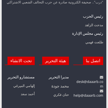
"درب".. صحيفة الكترونية صادرة عن حزب التحالف الشعبي الاشتراكي
رئيس الحزب
مدحت الزاهد
رئيس مجلس الإدارة
طلعت فهمي
اتصل بنا
هيئة التحرير
تحت الانشاء
مديرا التحرير
مستشارو التحرير
desk@daaarb.co
m
إلهامي الميرغي
محمد جودة
أحمد سعد
حنان فكري
help@daaarb.com