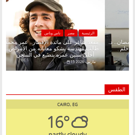
مصر
ناس وناس
الرئيسية
مصر
على الإفطار وبلكونة بلا زينة رمضان.. د.
مقعد شاغر على 
 فاروق خبير اقتصادي في انتظار حلم
طالب الهندسة يش
أحلى سنين عمره بتضيع في السجن
15 مارس، 2026
الطقس
CAIRO, EG
16°
partly cloudy