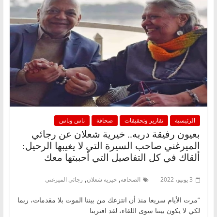
الرئيسية
تقارير وتحقيقات
صحافة
ناس وناس
بعيون رفيقة دربه.. خيرية شعلان عن رجائي
الميرغني صاحب السيرة التي لا يغيبها الرحيل:
ألقاك في كل التفاصيل التي أحببتها معك
,
,
3 يونيو، 2022
الصحافة
خيرية شعلان
رجائي الميرغني
“مرت الأيام سريعا منذ أن انتزعك من بيننا الموت بلا مقدمات، ربما
لكي لا يكون بيننا سوى اللقاء، لقد اقتربنا