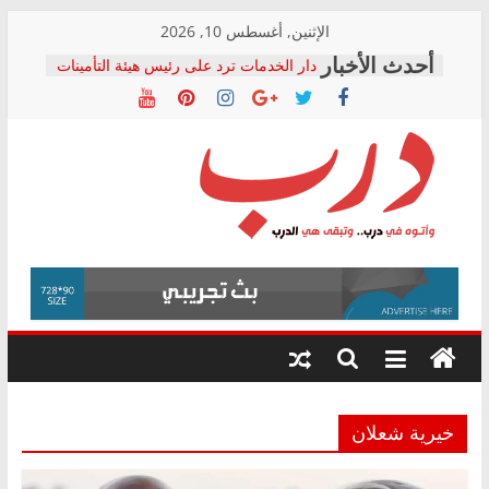
Skip
الإثنين, أغسطس 10, 2026
to
دار الخدمات ترد على رئيس هيئة التأمينات
content
بعد مؤتمره الصحفي: إنكار الأزمة لا ينهي
معاناة أصحاب المعاشات.. ونطالب بكشف
الشركة المنفذة
فرحات سليمان يكتب: القطاع الصحي إلى
أين؟
حزب التحالف الشعبي يطلق لجنة “الحق
درب
في الصحة” بالإسكندرية لرصد الانتهاكات
ودعم المرضى
صور .. اعتماد الرسومات النهائية للقرار
وأتوه
الوزاري لمدينة الصحفيين.. وانتهاء أعمال
في
إنشاء المبنى الإداري
درب..
المجلس القومي لحقوق الإنسان يعلن
وتبقى
متابعة قضية الدكتور محمد زهران.. ويؤكد:
هي
قرينة البراءة وضمانات المحاكمة العادلة
حق أصيل
الدرب
خيرية شعلان