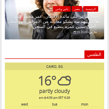
الرئيسية
مصر
ناس وناس
ة رمضان.. د.
مقعد شاغر على مائدة الإفطار.. عمر محمد 
ظار حلم
طالب الهندسة يشكو معاناته من الأمراض.. وو
أحلى سنين عمره بتضيع في السجن
15 مارس، 2026
الطقس
CAIRO, EG
16°
partly cloudy
4:56 pm EET
6:26 am
wed
tue
mon