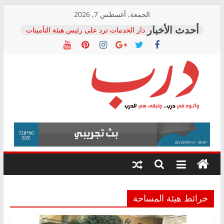
Skip
الجمعة, أغسطس 7, 2026
to
دار الخدمات ترد على رئيس هيئة التأمينات
content
بعد مؤتمره الصحفي: إنكار الأزمة لا ينهي
معاناة أصحاب المعاشات.. ونطالب بكشف
الشركة المنفذة
فرحات سليمان يكتب: القطاع الصحي إلى
أين؟
حزب التحالف الشعبي يطلق لجنة “الحق
درب
في الصحة” بالإسكندرية لرصد الانتهاكات
ودعم المرضى
صور .. اعتماد الرسومات النهائية للقرار
وأتوه
الوزاري لمدينة الصحفيين.. وانتهاء أعمال
في
إنشاء المبنى الإداري
درب..
المجلس القومي لحقوق الإنسان يعلن
وتبقى
متابعة قضية الدكتور محمد زهران.. ويؤكد:
هي
قرينة البراءة وضمانات المحاكمة العادلة
حق أصيل
الدرب
خرائط هيئة المساحة