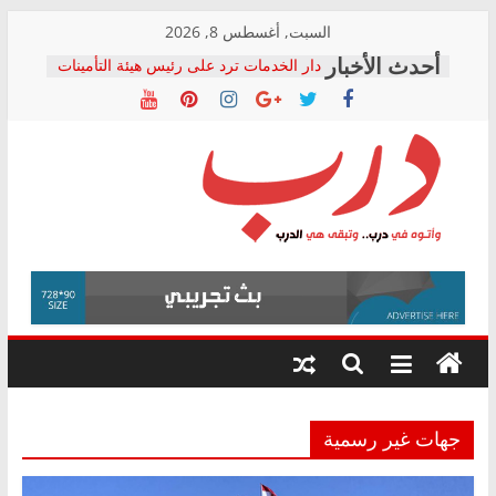
Skip
السبت, أغسطس 8, 2026
to
دار الخدمات ترد على رئيس هيئة التأمينات
content
بعد مؤتمره الصحفي: إنكار الأزمة لا ينهي
معاناة أصحاب المعاشات.. ونطالب بكشف
الشركة المنفذة
فرحات سليمان يكتب: القطاع الصحي إلى
أين؟
حزب التحالف الشعبي يطلق لجنة “الحق
درب
في الصحة” بالإسكندرية لرصد الانتهاكات
ودعم المرضى
صور .. اعتماد الرسومات النهائية للقرار
وأتوه
الوزاري لمدينة الصحفيين.. وانتهاء أعمال
في
إنشاء المبنى الإداري
درب..
المجلس القومي لحقوق الإنسان يعلن
وتبقى
متابعة قضية الدكتور محمد زهران.. ويؤكد:
هي
قرينة البراءة وضمانات المحاكمة العادلة
حق أصيل
الدرب
جهات غير رسمية