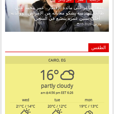
. د.
مقعد شاغر على مائدة الإفطار.. عمر محمد علي
طالب الهندسة يشكو معاناته من الأمراض.. ووالدته:
أحلى سنين عمره بتضيع في السجن
15 مارس، 2026
الطقس
CAIRO, EG
16°
partly cloudy
4:56 pm EET
6:26 am
wed
tue
mon
21
°C
/ 14
°C
20
°C
/ 12
°C
19
°C
/ 13
°C