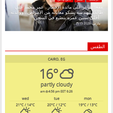
.. د.
مقعد شاغر على مائدة الإفطار.. عمر محمد علي
طالب الهندسة يشكو معاناته من الأمراض.. ووالدته:
أحلى سنين عمره بتضيع في السجن
15 مارس، 2026
الطقس
CAIRO, EG
16°
partly cloudy
4:56 pm EET
6:26 am
wed
tue
mon
21
°C
/ 14
°C
20
°C
/ 12
°C
19
°C
/ 13
°C