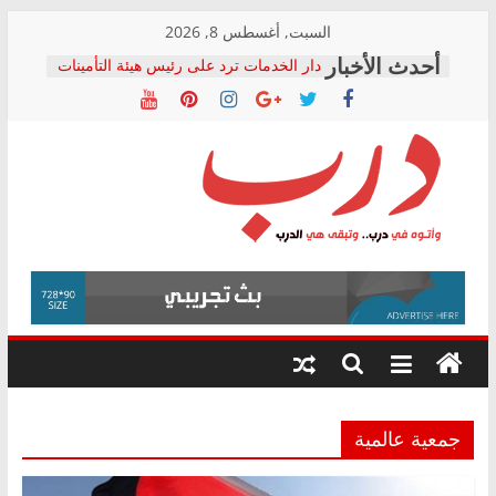
Skip
السبت, أغسطس 8, 2026
to
دار الخدمات ترد على رئيس هيئة التأمينات
content
بعد مؤتمره الصحفي: إنكار الأزمة لا ينهي
معاناة أصحاب المعاشات.. ونطالب بكشف
الشركة المنفذة
فرحات سليمان يكتب: القطاع الصحي إلى
أين؟
حزب التحالف الشعبي يطلق لجنة “الحق
درب
في الصحة” بالإسكندرية لرصد الانتهاكات
ودعم المرضى
صور .. اعتماد الرسومات النهائية للقرار
وأتوه
الوزاري لمدينة الصحفيين.. وانتهاء أعمال
في
إنشاء المبنى الإداري
درب..
المجلس القومي لحقوق الإنسان يعلن
وتبقى
متابعة قضية الدكتور محمد زهران.. ويؤكد:
هي
قرينة البراءة وضمانات المحاكمة العادلة
حق أصيل
الدرب
جمعية عالمية