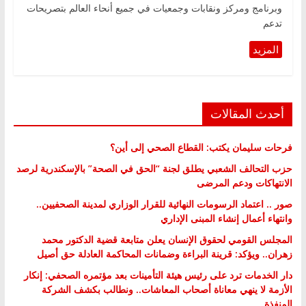
وبرنامج ومركز ونقابات وجمعيات في جميع أنحاء العالم بتصريحات
تدعم
أحدث المقالات
فرحات سليمان يكتب: القطاع الصحي إلى أين؟
حزب التحالف الشعبي يطلق لجنة “الحق في الصحة” بالإسكندرية لرصد
الانتهاكات ودعم المرضى
صور .. اعتماد الرسومات النهائية للقرار الوزاري لمدينة الصحفيين..
وانتهاء أعمال إنشاء المبنى الإداري
المجلس القومي لحقوق الإنسان يعلن متابعة قضية الدكتور محمد
زهران.. ويؤكد: قرينة البراءة وضمانات المحاكمة العادلة حق أصيل
دار الخدمات ترد على رئيس هيئة التأمينات بعد مؤتمره الصحفي: إنكار
الأزمة لا ينهي معاناة أصحاب المعاشات.. ونطالب بكشف الشركة
المنفذة