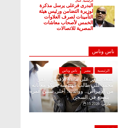
ناس وناس
مصر
ناس وناس
الرئيسية
مصر
ناس وناس
على الإفطار وبلكونة بلا زينة
مقعد شاغر على مائدة الإفطار
 عبدالخالق فاروق خبير
محمد علي طالب الهندسة يشكو
 انتظار حلم الحرية ولمة
من الأمراض.. ووالدته: أحلى
بتضيع في السجن
15 مارس، 2026