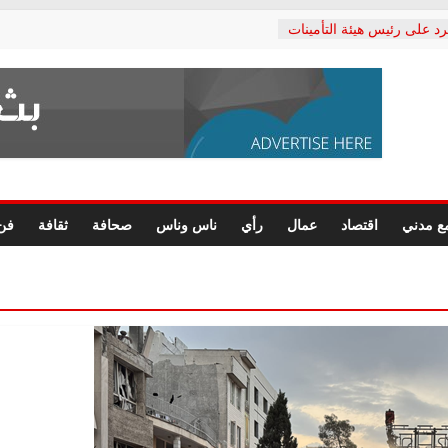
رد على رئيس هيئة التأمينات
حفي: إنكار الأزمة لا ينهي
 المعاشات.. ونطالب بكشف
ة
 يكتب: القطاع الصحي إلى
الشعبي يطلق لجنة “الحق
إسكندرية لرصد الانتهاكات
الرسومات النهائية للقرار
ع مدني
اقتصاد
عمال
رأي
ناس وناس
صحافة
ثقافة
فن
 الصحفيين.. وانتهاء أعمال
لإداري
ي لحقوق الإنسان يعلن
لدكتور محمد زهران.. ويؤكد:
وضمانات المحاكمة العادلة