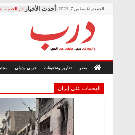
Skip
الجمعة, أغسطس 7, 2026
دار الخدمات ت
to
بعد مؤتمره الص
معاناة أصحاب
content
الشركة المنفذ
فرحات سليمان
درب
أين؟
حزب التحالف 
في الصحة” بال
وأتوه
ودعم المرضى
صور .. اعتماد 
في
مصر
تقارير وتحقيقات
عربي ودولي
مجتم
الوزاري لمدينة
درب..
إنشاء المبنى ا
وتبقى
المجلس القوم
هي
متابعة قضية ا
الهجمات على إيران
الدرب
قرينة البراءة 
حق أصيل