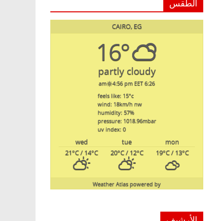
الطقس
CAIRO, EG
16°
partly cloudy
4:56 pm EET
6:26 am
feels like: 15
°c
wind: 18
km/h
nw
humidity: 57
%
pressure: 1018.96
mbar
uv index: 0
wed
tue
mon
21
°C
/ 14
°C
20
°C
/ 12
°C
19
°C
/ 13
°C
Weather Atlas
powered by
الأرشيف