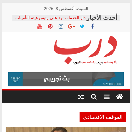
Skip
السبت, أغسطس 8, 2026
to
دار الخدمات ترد على رئيس هيئة التأمينات
content
بعد مؤتمره الصحفي: إنكار الأزمة لا ينهي
معاناة أصحاب المعاشات.. ونطالب بكشف
الشركة المنفذة
فرحات سليمان يكتب: القطاع الصحي إلى
أين؟
حزب التحالف الشعبي يطلق لجنة “الحق
درب
في الصحة” بالإسكندرية لرصد الانتهاكات
ودعم المرضى
صور .. اعتماد الرسومات النهائية للقرار
وأتوه
الوزاري لمدينة الصحفيين.. وانتهاء أعمال
في
إنشاء المبنى الإداري
درب..
المجلس القومي لحقوق الإنسان يعلن
وتبقى
متابعة قضية الدكتور محمد زهران.. ويؤكد:
هي
قرينة البراءة وضمانات المحاكمة العادلة
حق أصيل
الدرب
الموقف الاقتصادي