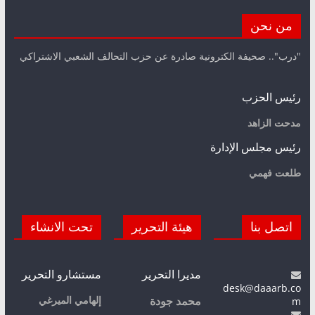
من نحن
"درب".. صحيفة الكترونية صادرة عن حزب التحالف الشعبي الاشتراكي
رئيس الحزب
مدحت الزاهد
رئيس مجلس الإدارة
طلعت فهمي
اتصل بنا
هيئة التحرير
تحت الانشاء
مديرا التحرير
مستشارو التحرير
desk@daaarb.co
m
إلهامي الميرغي
محمد جودة