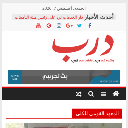
Skip
الجمعة, أغسطس 7, 2026
to
دار الخدمات ترد على رئيس هيئة التأمينات
content
بعد مؤتمره الصحفي: إنكار الأزمة لا ينهي
معاناة أصحاب المعاشات.. ونطالب بكشف
الشركة المنفذة
فرحات سليمان يكتب: القطاع الصحي إلى
أين؟
حزب التحالف الشعبي يطلق لجنة “الحق
درب
في الصحة” بالإسكندرية لرصد الانتهاكات
ودعم المرضى
صور .. اعتماد الرسومات النهائية للقرار
وأتوه
الوزاري لمدينة الصحفيين.. وانتهاء أعمال
في
إنشاء المبنى الإداري
درب..
المجلس القومي لحقوق الإنسان يعلن
وتبقى
متابعة قضية الدكتور محمد زهران.. ويؤكد:
هي
قرينة البراءة وضمانات المحاكمة العادلة
حق أصيل
الدرب
المعهد القومي للكلى