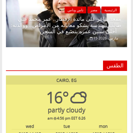
الرئيسية
مصر
ناس وناس
 بلا زينة رمضان.. د.
مقعد شاغر على مائدة الإفطار.. ع
ي في انتظار حلم
طالب الهندسة يشكو معاناته من الأم
أحلى سنين عمره بتضيع في السجن
15 مارس، 2026
الطقس
CAIRO, EG
16°
partly cloudy
4:56 pm EET
6:26 am
wed
tue
mon