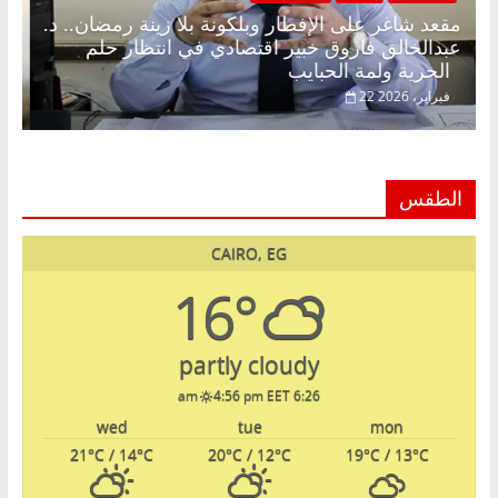
مقعد شاغر على الإفطار وبلكونة بلا زينة رمضان.. د.
عبدالخالق فاروق خبير اقتصادي في انتظار حلم
الحرية ولمة الحبايب
22 فبراير، 2026
الطقس
CAIRO, EG
16°
partly cloudy
4:56 pm EET
6:26 am
wed
tue
mon
21
°C
/ 14
°C
20
°C
/ 12
°C
19
°C
/ 13
°C