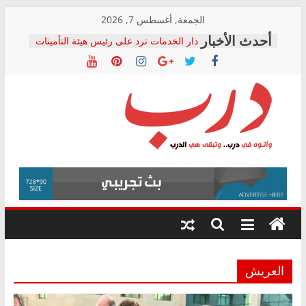
Skip
الجمعة, أغسطس 7, 2026
to
دار الخدمات ترد على رئيس هيئة التأمينات
content
بعد مؤتمره الصحفي: إنكار الأزمة لا ينهي
معاناة أصحاب المعاشات.. ونطالب بكشف
الشركة المنفذة
فرحات سليمان يكتب: القطاع الصحي إلى
أين؟
حزب التحالف الشعبي يطلق لجنة “الحق
درب
في الصحة” بالإسكندرية لرصد الانتهاكات
ودعم المرضى
صور .. اعتماد الرسومات النهائية للقرار
وأتوه
الوزاري لمدينة الصحفيين.. وانتهاء أعمال
في
إنشاء المبنى الإداري
درب..
المجلس القومي لحقوق الإنسان يعلن
وتبقى
متابعة قضية الدكتور محمد زهران.. ويؤكد:
هي
قرينة البراءة وضمانات المحاكمة العادلة
حق أصيل
الدرب
العريش