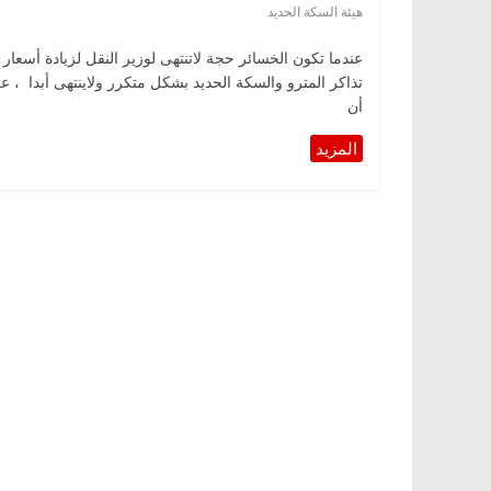
هيئة السكة الحديد
عندما تكون الخسائر حجة لاتنتهى لوزير النقل لزيادة أسعار
تذاكر المترو والسكة الحديد بشكل متكرر ولاينتهى أبدا ، علي
أن
ناس وناس
الرئيسية
مصر
ناس وناس
ق.. خبير اقتصادي
في ذكرى رحيله.. د. نور فرحات فقيه
ه وحيداً على أبواب
قانوني دافع عن قضايا الوطن وانحاز
للحرية (بروفايل)
26 يناير، 2026