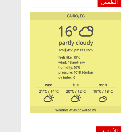
الطقس
CAIRO, EG
16°
partly cloudy
4:56 pm EET
6:26 am
feels like: 15
°c
wind: 18
km/h
nw
humidity: 57
%
pressure: 1018.96
mbar
uv index: 0
wed
tue
mon
21
°C
/ 14
°C
20
°C
/ 12
°C
19
°C
/ 13
°C
Weather Atlas
powered by
الأرشيف