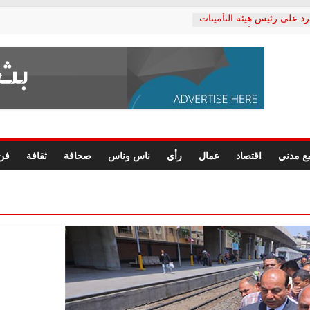
رد على رئيس هيئة التأمينات
حفي: إنكار الأزمة لا ينهي
 المعاشات.. ونطالب بكشف
ة
 يكتب: القطاع الصحي إلى
الشعبي يطلق لجنة “الحق
إسكندرية لرصد الانتهاكات
الرسومات النهائية للقرار
ع مدني
اقتصاد
عمال
رأي
ناس وناس
صحافة
ثقافة
فن
 الصحفيين.. وانتهاء أعمال
لإداري
ي لحقوق الإنسان يعلن
لدكتور محمد زهران.. ويؤكد:
وضمانات المحاكمة العادلة