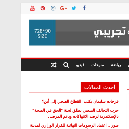
رياضة
منوعات
فيديو
أحدث المقالات
فرحات سليمان يكتب: القطاع الصحي إلى أين؟
حزب التحالف الشعبي يطلق لجنة “الحق في الصحة”
بالإسكندرية لرصد الانتهاكات ودعم المرضى
صور .. اعتماد الرسومات النهائية للقرار الوزاري لمدينة