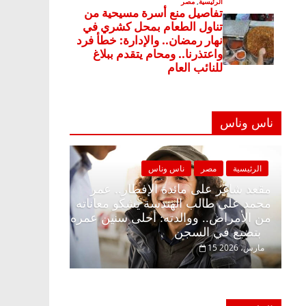
ناس وناس
ر
ناس وناس
الرئيسية
مصر
ناس وناس
 الإفطار وبلكونة بلا زينة
مقعد شاغر على مائدة الإفطار..
بدالخالق فاروق خبير
محمد علي طالب الهندسة يشكو م
نتظار حلم الحرية ولمة
من الأمراض.. ووالدته: أحلى سن
بتضيع في السجن
15 مارس، 2026