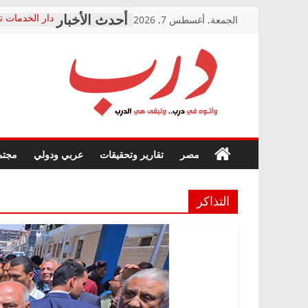
Skip
الجمعة, أغسطس 7, 2026
دار الخدمات ت
to
بعد مؤتمره الص
معاناة أصحاب
content
الشركة المنفذ
فرحات سليمان
درب
أين؟
حزب التحالف 
في الصحة” بال
وأتوه
ودعم المرضى
صور .. اعتماد 
في
مصر
تقارير وتحقيقات
عربي ودولي
مجتم
الوزاري لمدينة
درب..
إنشاء المبنى ا
وتبقى
المجلس القوم
هي
متابعة قضية ا
التذاكر
الدرب
قرينة البراءة 
حق أصيل