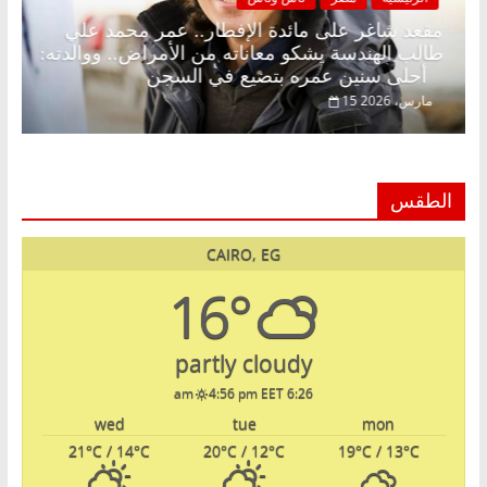
.
مقعد شاغر على مائدة الإفطار.. عمر محمد علي
طالب الهندسة يشكو معاناته من الأمراض.. ووالدته:
أحلى سنين عمره بتضيع في السجن
15 مارس، 2026
الطقس
CAIRO, EG
16°
partly cloudy
4:56 pm EET
6:26 am
wed
tue
mon
21
°C
/ 14
°C
20
°C
/ 12
°C
19
°C
/ 13
°C