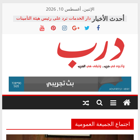
Skip
الإثنين, أغسطس 10, 2026
to
دار الخدمات ترد على رئيس هيئة التأمينات
content
بعد مؤتمره الصحفي: إنكار الأزمة لا ينهي
معاناة أصحاب المعاشات.. ونطالب بكشف
الشركة المنفذة
فرحات سليمان يكتب: القطاع الصحي إلى
أين؟
حزب التحالف الشعبي يطلق لجنة “الحق
درب
في الصحة” بالإسكندرية لرصد الانتهاكات
ودعم المرضى
صور .. اعتماد الرسومات النهائية للقرار
وأتوه
الوزاري لمدينة الصحفيين.. وانتهاء أعمال
في
إنشاء المبنى الإداري
درب..
المجلس القومي لحقوق الإنسان يعلن
وتبقى
متابعة قضية الدكتور محمد زهران.. ويؤكد:
هي
قرينة البراءة وضمانات المحاكمة العادلة
حق أصيل
الدرب
اجتماع الجميعة العمومية