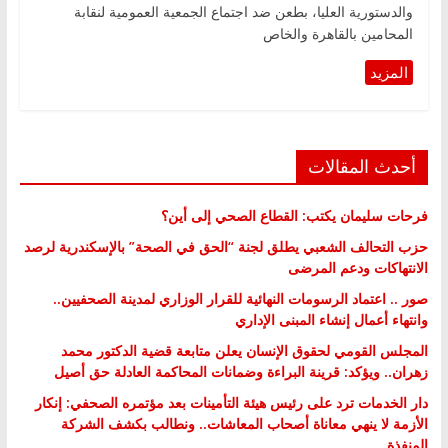
والدستورية العليا، بطعن ضد اجتماع الجمعية العمومية لنقابة
المحامين بالقاهرة والخاص
أحدث المقالات
فرحات سليمان يكتب: القطاع الصحي إلى أين؟
حزب التحالف الشعبي يطلق لجنة “الحق في الصحة” بالإسكندرية لرصد
الانتهاكات ودعم المرضى
صور .. اعتماد الرسومات النهائية للقرار الوزاري لمدينة الصحفيين..
وانتهاء أعمال إنشاء المبنى الإداري
المجلس القومي لحقوق الإنسان يعلن متابعة قضية الدكتور محمد
زهران.. ويؤكد: قرينة البراءة وضمانات المحاكمة العادلة حق أصيل
دار الخدمات ترد على رئيس هيئة التأمينات بعد مؤتمره الصحفي: إنكار
الأزمة لا ينهي معاناة أصحاب المعاشات.. ونطالب بكشف الشركة
المنفذة